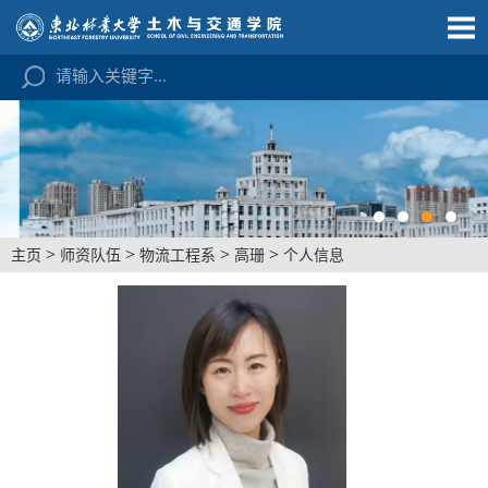
>
>
>
>
主页
师资队伍
物流工程系
高珊
个人信息