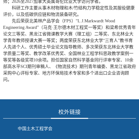
师；
2026
至
2027
加
拿大英属哥伦比亚大学访问
学者。
科研工作主要从事木材物理和木
/
竹结构力学稳定性及其服役健康
评价，以及低碳供应链和物流装备研究。
先后荣获北美林产品学会（
FPS
）
“L.J.Markwardt Wood
Engineering Award”
（马克
·
王尔德木材工程奖一等奖）和梁希优秀青年
论文三等奖、黑龙江省微课教学大赛（理工组）二等奖、东北林业大
学青年教师授课大赛一等奖；两度荣获东北林业大学
“
三育人
”
教书育
人先进个
人、优秀硕士毕业论文指导教师、多次荣获东北林业大学教
学质量二等奖、教学改革优秀奖、全国林业工程学科思政教学案例一
等奖等各级奖项
10
余项。担任国家自然科学基金同行评审专家、
10
余
部高水平
SCI
期刊审稿人、《物流技术》期刊青年编委、黑龙江省政府
采购中心评标专家、地方环保局技术专家和多个进出口企业咨询顾
问。
校外链接
中国土木工程学会