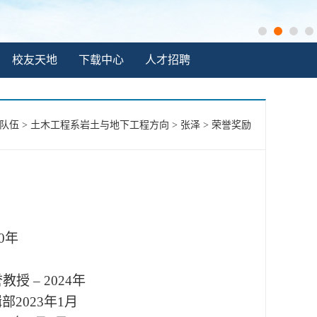
校友天地
下载中心
人才招聘
队伍
>
土木工程系岩土与地下工程方向
>
张泽
>
荣誉奖励
0
年
誉教授
– 2024
年
辑部
2023
年
1
月