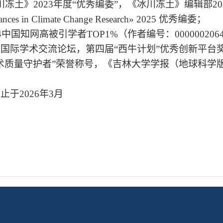
川冻土》
2023
年度
“
优秀编委
”
，《冰川冻土》编辑部
20
nces in Climate Change Research» 2025
优秀编委；
24中国知网高被引学者
TOP1%
（作者编号：
000000206
区国际学术交流论坛，第四届
“
西牛计划
”
优秀创新平台
术质量守护者
”
荣誉称号，《吉林大学学报（地球科学
截止于
2026
年
3
月