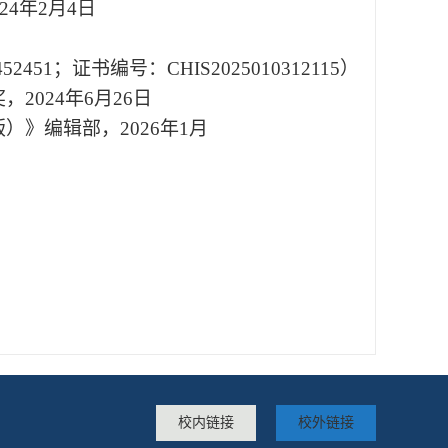
24
年
2
月
4
日
452451
；证书编号：
CHIS2025010312115
）
奖，
2024
年
6
月
26
日
版）》编辑部，
2026
年
1
月
校内链接
校外链接