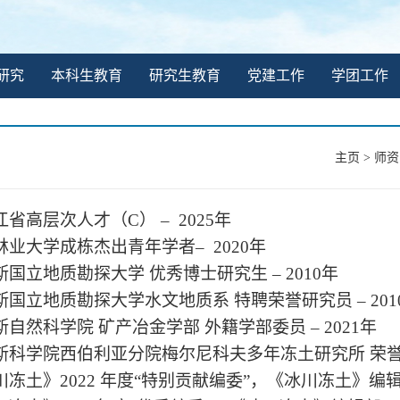
研究
本科生教育
研究生教育
党建工作
学团工作
主页
>
师资
江省高层次人才（
C
）
– 2025
年
林业大学成栋杰出青年学者
– 2020
年
斯国立地质勘探大学
优秀博士研究生
– 2010
年
斯国立地质勘探大学水文地质系
特聘荣誉研究员
– 201
斯自然科学院
矿产冶金学部
外籍学部委员
– 2021
年
斯科学院西伯利亚分院梅尔尼科夫多年冻土研究所
荣
川冻土》
2022
年度
“
特别贡献编委
”
，《冰川冻土》编