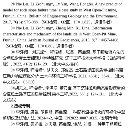
⑨ Nie Lei, Li Zechuang*, Lv Yan, Wang Hongfei. A new prediction
model for rock slope failure time: a case study in West Open-Pit mine,
Fushun, China. Bulletin of Engineering Geology and the Environment.
2017, 76(3): 975-988.（SCI检索，Q2区，IF= 1.825，通讯作者）
⑩ Nie Lei, Li Zechuang*, Zhang Min, Xu Lina. Deformation
characteristics and mechanism of the landslide in West Open-Pit Mine,
Fushun, China. Arabian Journal of Geosciences, 2015, 8(7): 4457-4468.
（SCI检索，Q4区，IF= 0.86，通讯作者）
⑪ 李泽闯，刘志斌*，程培峰，张昊，蔡启源. 基于颗粒流方法的
含粗粒滑带土宏细观力学特性研究. 辽宁工程技术大学学报（自然科学
版）, 2022, 41(2):121-129. （北大中文核心）
⑫ 李泽闯, 程培峰*, 胡志文, 郑俊杰. 土石路堤压实质量控制与碾
压动力响应模拟分析.土木与环境工程学报, 2021, 43(4)：33-41.（北大
中文核心，CSCD）
⑬胡志文, 程培峰*, 李泽闯, 董乃宝.基于沉降差和动态变形模量的
含巨粒土路基压实质量控制.森林工程,2022, 38(1): 124-131. （北大中
文核心）
2.授权专利：
① 李泽闯, 周普, 阴鹏峰, 蔡启源. 一种配有温控模块的可视化中型
剪切仪及试验方法, 2024-4-2, 中国, CN202210007103.5. (发明专利)
② 李泽闯, 吴光雄, 刘志斌, 蔡启源, 谭彤, 刘博. 一种用于粗颗粒