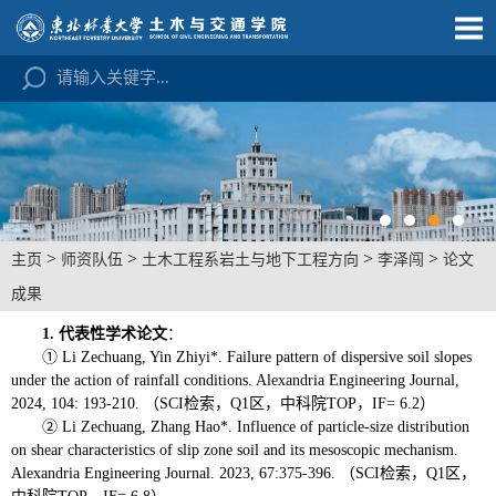
>
>
>
>
主页
师资队伍
土木工程系岩土与地下工程方向
李泽闯
论文
成果
1. 代表性学术论文
：
① Li Zechuang, Yin Zhiyi*. Failure pattern of dispersive soil slopes
under the action of rainfall conditions. Alexandria Engineering Journal,
2024, 104: 193-210. （SCI检索，Q1区，中科院TOP，IF= 6.2）
② Li Zechuang, Zhang Hao*. Influence of particle-size distribution
on shear characteristics of slip zone soil and its mesoscopic mechanism.
Alexandria Engineering Journal. 2023, 67:375-396. （SCI检索，Q1区，