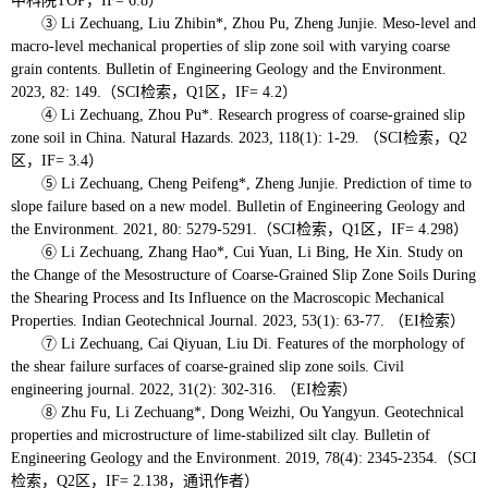
中科院TOP，IF= 6.8）
③ Li Zechuang, Liu Zhibin*, Zhou Pu, Zheng Junjie. Meso‑level and
macro‑level mechanical properties of slip zone soil with varying coarse
grain contents. Bulletin of Engineering Geology and the Environment.
2023, 82: 149.（SCI检索，Q1区，IF= 4.2）
④ Li Zechuang, Zhou Pu*. Research progress of coarse‑grained slip
zone soil in China. Natural Hazards. 2023, 118(1): 1-29. （SCI检索，Q2
区，IF= 3.4）
⑤ Li Zechuang, Cheng Peifeng*, Zheng Junjie. Prediction of time to
slope failure based on a new model. Bulletin of Engineering Geology and
the Environment. 2021, 80: 5279-5291.（SCI检索，Q1区，IF= 4.298）
⑥ Li Zechuang, Zhang Hao*, Cui Yuan, Li Bing, He Xin. Study on
the Change of the Mesostructure of Coarse-Grained Slip Zone Soils During
the Shearing Process and Its Influence on the Macroscopic Mechanical
Properties. Indian Geotechnical Journal. 2023, 53(1): 63-77. （EI检索）
⑦ Li Zechuang, Cai Qiyuan, Liu Di. Features of the morphology of
the shear failure surfaces of coarse-grained slip zone soils. Civil
engineering journal. 2022, 31(2): 302-316. （EI检索）
⑧ Zhu Fu, Li Zechuang*, Dong Weizhi, Ou Yangyun. Geotechnical
properties and microstructure of lime-stabilized silt clay. Bulletin of
Engineering Geology and the Environment. 2019, 78(4): 2345-2354.（SCI
检索，Q2区，IF= 2.138，通讯作者）