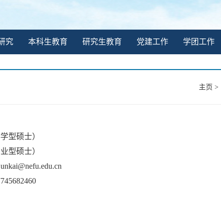
研究
本科生教育
研究生教育
党建工作
学团工作
主页
>
科学型硕士）
专业型硕士）
junkai@nefu.edu.cn
7745682460