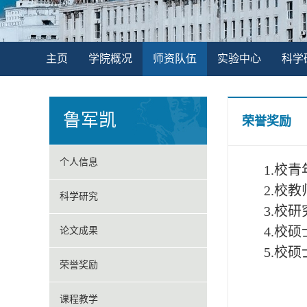
主页
学院概况
师资队伍
实验中心
科学
鲁军凯
荣誉奖励
个人信息
1.校
2.校
科学研究
3.校
4.校
论文成果
5.校
荣誉奖励
课程教学