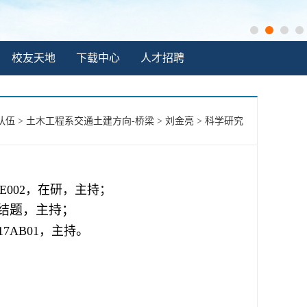
校友天地
下载中心
人才招聘
队伍
>
土木工程系交通土建方向-桥梁
>
刘金亮
>
科学研究
22E002，在研，主持；
结题，主持；
。
017AB01，
主持