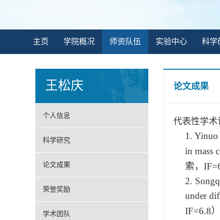
主页
学院概况
师资队伍
实验中心
科学
王松庆
论文成果
个人信息
代表性学术
1.
Yinuo 
科学研究
in mass c
论文成果
索，
IF=
2.
Songqi
荣誉奖励
under dif
IF=6.8
学术团队