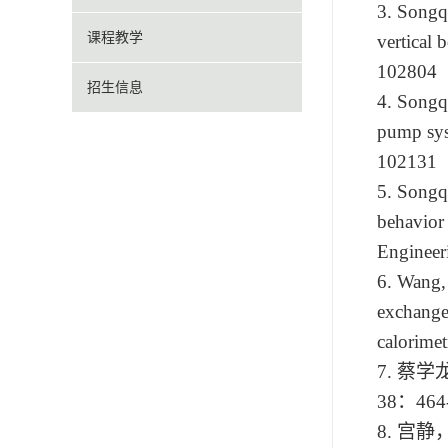
3.
Songqi
课程教学
vertical 
102804
招生信息
4.
Songqi
pump sys
102131
5.
Songqi
behavior 
Engineer
6.
Wang,
exchange
calorime
7.
蔡学
38
：
464
8.
宫静