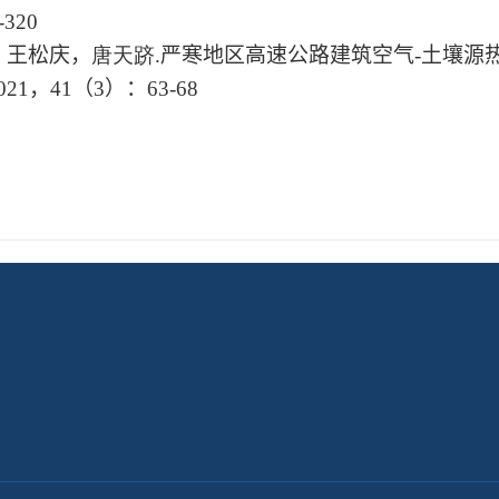
-320
，王松庆，
唐天跻
.
严寒地区高速公路建筑空气
-
土壤源
021
，
41
（
3
）：
63-68