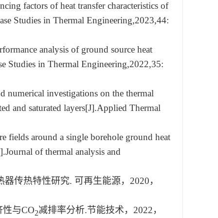
ing factors of heat transfer characteristics of
ase Studies in Thermal Engineering
,2023,44:
ormance analysis of ground source heat
se Studies in Thermal Engineering
,2022,35:
 numerical investigations on the thermal
ted and saturated layers
[J]
.
Applied Thermal
re fields around a single borehole ground heat
]
.Journal of thermal analysis and
热器传热特性研究
.
可再生能源，
2020
，
济性与
CO
减排率分析
.
节能技术，
2022
，
2