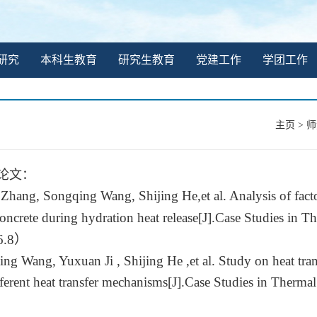
研究
本科生教育
研究生教育
党建工作
学团工作
主页
>
师
论文：
Zhang, Songqing Wang, Shijing He,et al.
Analysis of fact
oncrete during hydration heat release
[J]
.
Case Studies in T
6.8
）
ng Wang, Yuxuan Ji , Shijing He ,et al. Study on heat tra
ferent heat transfer mechanisms
[J]
.
Case Studies in Therma
）