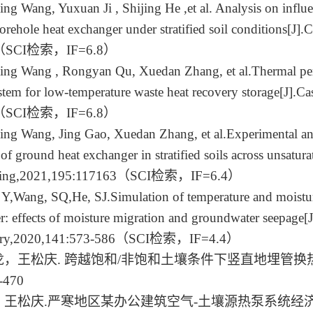
ng Wang, Yuxuan Ji , Shijing He ,et al. Analysis on influenc
borehole heat exchanger under stratified soil conditions
[J]
.
C
（
SCI
检索，
IF=6.8
）
ng Wang , Rongyan Qu, Xuedan Zhang, et al.Thermal perf
tem for low-temperature waste heat recovery storage
[J]
.
Ca
（
SCI
检索，
IF=6.8
）
ng Wang, Jing Gao, Xuedan Zhang, et al.Experimental and
of ground heat exchanger in stratified soils across unsatura
ing
,2021,195:117163
（
SCI
检索，
IF=6.4
）
 Y
,
Wang, SQ
,
He, SJ
.Simulation of temperature and moistu
r: effects of moisture migration and groundwater seepage
[J
try,2020,141:573-586
（
SCI
检索，
IF=4.4
）
龙，王松庆
.
跨越饱和
/
非饱和土壤条件下竖直地埋管换
-470
，王松庆
.
严寒地区某办公建筑空气
-
土壤源热泵系统经