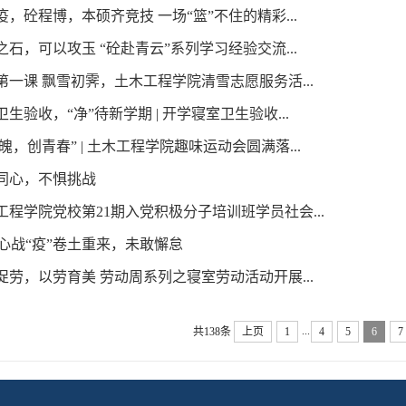
疫，砼程博，本硕齐竞技 一场“篮”不住的精彩...
之石，可以攻玉 “砼赴青云”系列学习经验交流...
第一课 飘雪初霁，土木工程学院清雪志愿服务活...
生验收，“净”待新学期 | 开学寝室卫生验收...
魄，创青春” | 土木工程学院趣味运动会圆满落...
力同心，不惧挑战
工程学院党校第21期入党积极分子培训班学员社会...
砼”心战“疫”卷土重来，未敢懈怠
促劳，以劳育美 劳动周系列之寝室劳动活动开展...
...
共138条
上页
1
4
5
6
7