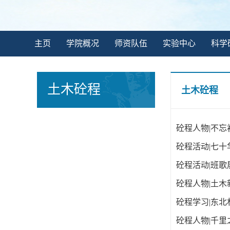
主页
学院概况
师资队伍
实验中心
科学
土木砼程
土木砼程
砼程人物|不忘
砼程活动|七十
砼程活动|班
砼程人物|土
砼程学习|东北
砼程人物|千里