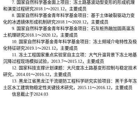
7.
国家自然科学基金面上项目：冻土路基波动型变形的形成机理
和演变过程研究
2018.1
～
2021.12
，主要成员
8.
国家自然科学基金青年科学基金项目：基于土体破裂驱动力变
化的冰透镜体形成机制研究
2018.1
～
2020.12
，主要成员
9.
国家自然科学基金青年科学基金项目：石灰桩热融加固高温冻
土机理研究
2018.1
～
2020.12
，主要成员
10.
国家自然科学基金青年科学基金项目：冻土频域介电特性及极
化特征研究
2019.1
～
2021.12
，主要成员
11.
冻土工程国家重点实验室自主立项：大气升温背景下冻土地基
沉降过程现场模拟试验，
2013.7
～
2015.12
，主要成员
12.
国家科技支撑计划课题：大尺度冻土路基变形控制与稳定技术
研究，
2014.01
～
2016.12
，主要成员
13.
黑龙江省黑龙江干流堤防工程科学研究实验项目：黑干多年冻
土区水工建筑物稳定性关键技术研究，
2015.11
～
2016.12
，主要成员
信息截止于
2024.03