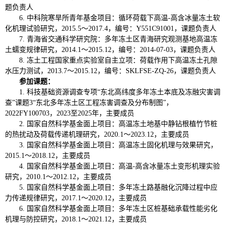
题负责人
6.
中科院寒旱所青年基金项目：循环荷载下高温
-
高含冰量冻土软
化机理试验研究，
2015.5
～
2017.4
，编号：
Y551C91001
，课题负责人
7.
青海省交通科学研究院：多年冻土区青海研究观测基地高温冻
土蠕变规律研究，
2014.1
～
2015.12
，编号：
2014-07-03
，课题负责人
8.
冻土工程国家重点实验室自主立项：荷载作用下高温冻土孔隙
水压力测试，
2013.7
～
2015.12
，编号：
SKLFSE-ZQ-26
，课题负责人
参加课题：
1.
科技基础资源调查专项“东北高纬度多年冻土本底及冻融灾害调
查”课题
3
“东北多年冻土区工程冻害调查及分布制图”，
2022FY100703
，
2023
至
2025
年，主要成员
2.
国家自然科学基金面上项目：高温冻土地基中静钻根植竹节桩
的热扰动及荷载传递机理研究，
2020.1
～
2023.12
，主要成员
3.
国家自然科学基金面上项目：高温冻土固化机理与效果研究，
2015.1
～
2018.12
，主要成员
4.
国家自然科学基金面上项目：高温
-
高含冰量冻土变形机理实验
研究，
2010.1
～
2012.12
，主要成员
5.
国家自然科学基金面上项目：多年冻土路基融化沉降过程中应
力传递规律研究，
2017.1
～
2020.12
，主要成员
6.
国家自然科学基金面上项目：多年冻土区桩基础承载性能劣化
机理与防控研究，
2018.1
～
2021.12
，主要成员