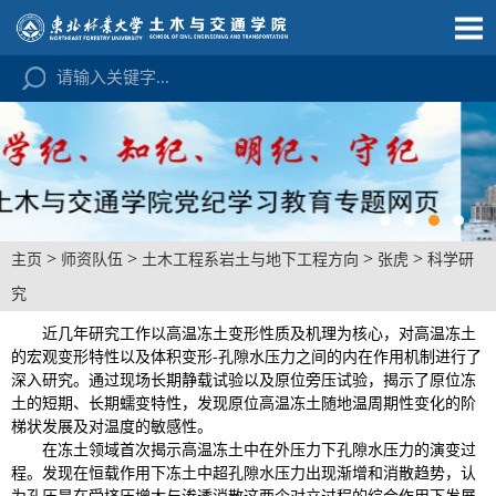
>
>
>
>
主页
师资队伍
土木工程系岩土与地下工程方向
张虎
科学研
究
近几年研究工作以高温冻土变形性质及机理为核心，对高温冻土
的宏观变形特性以及体积变形
-
孔隙水压力之间的内在作用机制进行了
深入研究。通过现场长期静载试验以及原位旁压试验，揭示了原位冻
土的短期、长期蠕变特性，发现原位高温冻土随地温周期性变化的阶
梯状发展及对温度的敏感性。
在冻土领域首次揭示高温冻土中在外压力下孔隙水压力的演变过
程。发现在恒载作用下冻土中超孔隙水压力出现渐增和消散趋势，认