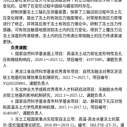
为孔压是在受挤压增大与渗透消散这两个对立过程的综合作用下发展
变化的，证明了在变形过程中固结与蠕变同时存在。
研制测量冻土三轴孔压测量装置，探索了三轴试验过程中冻土孔
压变化规律，提出了冻土的有效应力强度理论，对常规有效应力原理
进行了修正，并将其应用于冻土有效应力理论中。研制了冻土压力传
感器，可有效且敏感地感测到冻土内的压力变化，得到了上覆压力沿
冻土深度的传递规律，冻土内的压力传递比常规融土的压力传递衰减
更快。
负责课题：
1.
国家自然科学基金面上项目：高温冻土动力软化变形特性及孔
压和微结构响应，
2020.1
～
2023.12
，项目编号：
41971085
，
课题负责
人
2.
黑龙江省自然科学基金优秀青年项目：自然冻融法对寒区淤泥
软土地基的处理效果及机理研究，
2022.7
～
2025.7
，项目编号：
YQ2022D001
，课题负责人
3.
东北林业大学成栋优秀青年人才科研启动项目：冻融脱水作用
对软土地基的影响机制研究，
2022.1
～
2025.12
，课题负责人
4.
国家自然科学基金青年科学基金项目：
动、静荷载下孔压对饱
和高温冻土力学性质影响机理，
2015.1
～
2017.12
，项目编号：
41401087
，课题负责人
5.
冻土工程国家重点实验室自主立项：高温
-
高含冰量冻土的莫
尔
-
库伦强度理论研究，
2016.09
～
2019.12
，编号：
SKLFSE-ZT-35
，课