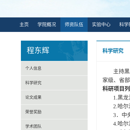
主页
学院概况
师资队伍
实验中心
科学
程东辉
科学研究
个人信息
主持黑
家级、省部
科学研究
科研项目列
1.黑
论文成果
2.哈
荣誉奖励
3．中
4.哈
学术团队