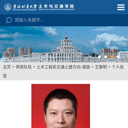
>
>
>
>
主页
师资队伍
土木工程系交通土建方向-道路
王黎明
个人信
息