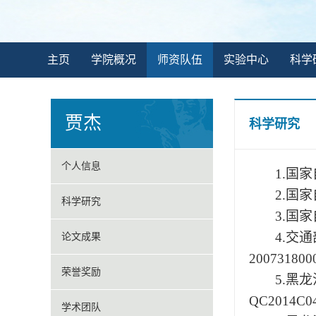
主页
学院概况
师资队伍
实验中心
科学
贾杰
科学研究
个人信息
1.国
2.国
科学研究
3.国
4.交
论文成果
2007318
荣誉奖励
5
.黑
QC2014
学术团队