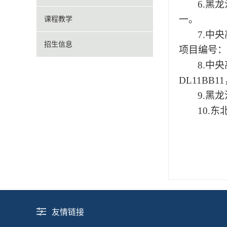
6
.黑
一。
课程教学
7
.中
招生信息
项目编号：2
8
.中
DL11BB
9
.黑
10
.东
友情链接