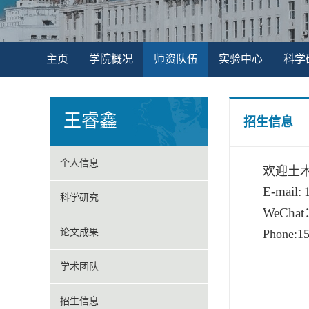
主页
学院概况
师资队伍
实验中心
科学
王睿鑫
招生信息
个人信息
欢迎土
E-mail:
科学研究
WeChat
论文成果
Phone:1
学术团队
招生信息