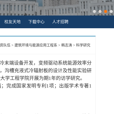
校友天地
下载中心
人才招聘
资队伍
>
建筑环境与能源应用工程系
>
韩志涛
>
科学研究
冷末端设备开发，变频驱动系统能源效率分
，沟槽充液式冷辐射板的设计及性能实验研
密大学工程学院开展为期
1
年的访学研究。
篇；完成国家发明专利
1
项；出版学术专著
1