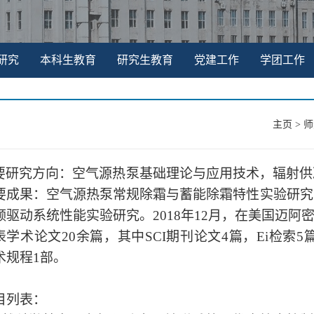
研究
本科生教育
研究生教育
党建工作
学团工作
主页
>
师
要研究方向：空气源热泵基础理论与应用技术，辐射供
要成果：空气源热泵常规除霜与蓄能除霜特性实验研究
频驱动系统性能实验研究。
2018
年
12
月，在美国迈阿
表学术论文
20
余篇，其中
SCI
期刊论文
4
篇，
Ei
检索
5
术规程
1
部。
目列表：