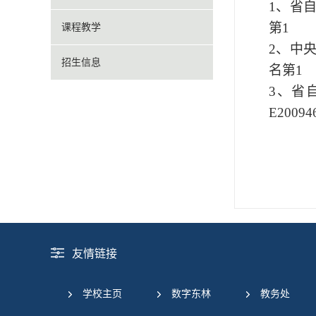
1
、省
第
1
课程教学
2
、中
招生信息
名第
1
3
、省
E20094
友情链接
学校主页
数字东林
教务处