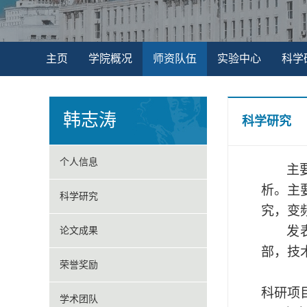
主页
学院概况
师资队伍
实验中心
科学
韩志涛
科学研究
个人信息
主
析。主
科学研究
究，变
发
论文成果
部，技
荣誉奖励
科研项
学术团队