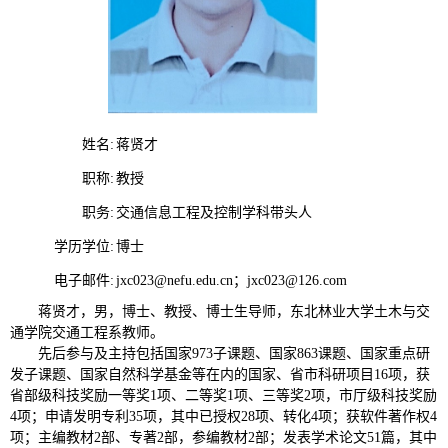
姓名:
蒋贤才
职称:
教授
职务:
交通信息工程及控制学科带头人
学历学位:
博士
电子邮件:
jxc023@nefu.edu.cn；jxc023@126.com
蒋贤才，男，博士、教授、博士生导师，东北林业大学土木与交
通学院交通工程系教师。
先后参与及主持包括国家
973
子课题、国家
863
课题、国家重点研
发子课题、国家自然科学基金等在内的国家、省市科研项目
16
项，获
省部级科技奖励一等奖
1
项、二等奖
1
项、三等奖
2
项，市厅级科技奖励
4
项；申请发明专利
35
项，其中已授权
28
项、转化
4
项；获软件著作权
4
项；主编教材
2
部、专著
2
部，参编教材
2
部；发表学术论文
51
篇，其中