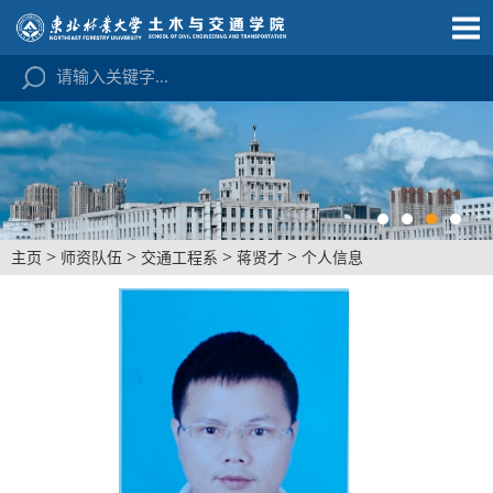
>
>
>
>
主页
师资队伍
交通工程系
蒋贤才
个人信息