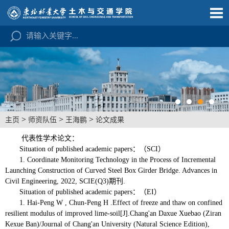
>
>
>
主页
师资队伍
王海鹏
论文成果
代表性学术论文：
Situation of published academic papers：（SCI）
1. Coordinate Monitoring Technology in the Process of Incremental
Launching Construction of Curved Steel Box Girder Bridge. Advances in
Civil Engineering, 2022, SCIE(Q3)期刊.
Situation of published academic papers：（EI）
1. Hai-Peng W , Chun-Peng H .Effect of freeze and thaw on confined
resilient modulus of improved lime-soil[J].Chang'an Daxue Xuebao (Ziran
Kexue Ban)/Journal of Chang'an University (Natural Science Edition),