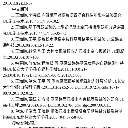
2013, 33(2):33-37.
中文期刊
1. 王海鹏,李洪峰.冻融循环对橡胶沥青混合料性能影响试验研究
[J].施工技术,2016,45(17):98-102.
2. 王海鹏.基于荷载试验的上承式混凝土箱形拱桥承载能力评定研
究[J].施工技术,2015,44(17):33-35+73.
3. 王海鹏,王平.橡胶粉水泥稳定粒料基层路用性能试验[J].公路交
通科技,2013,30(08):12-16+22.
4. 王海鹏,赵悦,陈玉.大跨度现浇预应力混凝土空心板设计[J].混凝
土,2013,(06):107-109.
5. 韩春鹏,何东坡,程培峰,等.寒区公路路基温度场的自动监测与特
性[J].长安大学学报(自然科学版),2011,31(03):21-
26.DOI:10.19721/j.cnki.1671-8879.2011.03.005.
6. 王海鹏,单炜,王平,等.季冻区摩擦单桩承载能力计算分析[J].长安
大学学报(自然科学版),2011,31(02):52-56.DOI:10.19721/j.cnki.1671-
8879.2011.02.012.
7. 王海鹏,董跃,刘彦书.寒区路面混凝土冻害机理及试验的研究[J].
森林工程,2007,(06):61-63.DOI:10.16270/j.cnki.slgc.2007.06.011.
8. 单炜,柳俊哲,王海鹏.沿海混凝土桥墩墩身早期裂缝分析及控制
措施[J].东北林业大学学报,2005,(04):57-58+66.
授权专利5项。