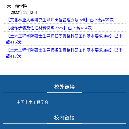
土木工程学院
2022年11月2日
【
】已下载
455
次
东北林业大学研究生导师岗位管理办法.pdf
【
】已下载
414
次
操作步骤及佐证材料说明.docx
【
】已下
土木工程学院硕士生导师任职资格科研工作基本要求.doc
载
416
次
【
】已下
土木工程学院硕士生导师招生资格科研工作基本要求.doc
载
417
次
校外链接
中国土木工程学会
校内链接