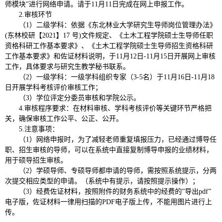
师模块”进行网络申请。请于11月11日完成在网上申报工作。
2.审核环节
（1）二级学科：依据《东北林业大学研究生导师岗位管理办法》
(东林校研【2021】17 号)文件规定、《土木工程学院硕士生导师任职
资格科研工作基本要求》、《土木工程学院硕士生导师招生资格科研
工作基本要求》和佐证材料说明，于11月12日-11月15日开展网上审核
工作，具体要求与研究生教学秘书联系。
（2）一级学科：一级学科组织专家（3-5名）于11月16日-11月18
日开展学科考核评价审核工作；
（3）学位评定分委员审核和学院公示。
4.审核程序要求：在材料审核、学科考核评价等关键环节严格把
关，确保审核工作公平、公正、公开。
5.注意事项：
（1）网络申报时，为了减轻老师重复填报压力，已经通过博导任
职、招生审核的导师，可以在系统中直接复制博导申报的业绩材料，
用于硕导招生审核。
（2）学硕导师、专硕导师都申请的导师，需按照系统提示，分两
次提交相应类型的申请。（系统中有提示，请按照提示操作）；
（3）经费佐证材料，按照附件的财务系统中的经费的”导出pdf”
电子版，佐证材料一律用扫描的PDF电子版上传，不能用图片进行上
传。