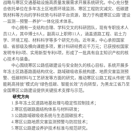
战略与寒区交通基础设施高质量发展需求开展系统研究。中心充分整
合依托单位在多年冻土区地质环境监测、寒区工程防灾减灾、低碳建
筑材料等方向的学科优势与科研平台资源，致力于构建寒区公路“建设
—监测—预警—养护”一体化技术体系。
中心拥有一支结构合理、学科交叉的科研团队，现有专职技术人
员
12
人，其中博士
8
人，副高以上职称
11
人，涵盖道路工程、岩土力
学、环境工程、材料科学等多个研究方向。近年来，中心承担国家
级、省部级及横向课题多项，累计科研经费近千万元；已获授权国家
发明专利
6
项、实用新型专利
6
项，形成了一批具有自主知识产权的核
心技术与装备。
中心围绕寒区公路低碳建设与安全耐久的核心目标，系统开展多
年冻土区路基路面结构优化、路域碳吸收系统构建、地质灾害监测预
警、低碳材料与工艺研发等方面的研究，推动寒区公路工程从传统“高
能耗高排放”模式向“绿色低碳、智能长效”方向转型，为黑龙江省乃至
全国寒区公路建设提供关键技术支撑与示范。
研究方向
1.
多年冻土区道路地基处理与稳定性控制技术；
2.
寒区低碳路面结构体系与材料研发；
3.
公路路域碳吸收系统与生态固碳技术；
4.
寒区公路地质灾害监测预警与防控技术；
5.
寒区公路建设养护技术标准与规范研究。