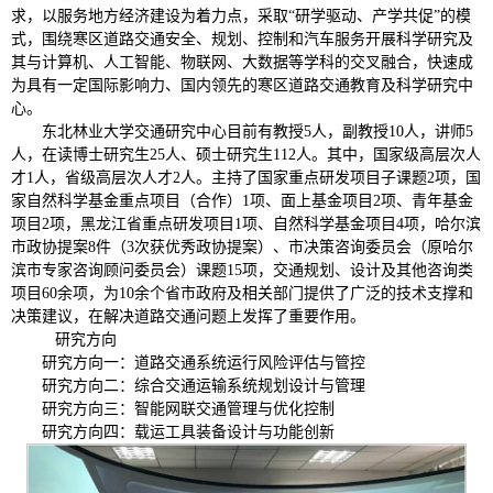
求，以服务地方经济建设为着力点，采取
“
研学驱动、产学共促
”
的模
式，围绕寒区道路交通安全、规划、控制和汽车服务开展科学研究及
其与计算机、人工智能、物联网、大数据等学科的交叉融合，快速成
为具有一定国际影响力、国内领先的寒区道路交通教育及科学研究中
心。
东北林业大学交通研究中心目前有教授
5
人，副教授
10
人，讲师
5
人，在读博士研究生
25
人、硕士研究生
112
人。其中，国家级高层次人
才
1
人，省级高层次人才
2
人。主持了国家重点研发项目子课题
2
项，国
家自然科学基金重点项目（合作）
1
项、面上基金项目
2
项、青年基金
项目
2
项，黑龙江省重点研发项目
1
项、自然科学基金项目
4
项，哈尔滨
市政协提案
8
件（
3
次获优秀政协提案）、市决策咨询委员会（原哈尔
滨市专家咨询顾问委员会）课题
15
项，交通规划、设计及其他咨询类
项目
60
余项，为
10
余个省市政府及相关部门提供了广泛的技术支撑和
决策建议，在解决道路交通问题上发挥了重要作用。
研究方向
研究方向一：道路交通系统运行风险评估与管控
研究方向二：综合交通运输系统规划设计与管理
研究方向三：智能网联交通管理与优化控制
研究方向四：载运工具装备设计与功能创新