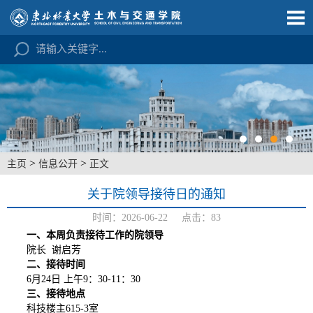
>
>
主页
信息公开
正文
关于院领导接待日的通知
时间：2026-06-22 点击：
83
一、本周负责接待工作的
院
领导
院长
谢启芳
二、接待时间
6
月
24
日
上
午
9
：
30-11
：
30
三、接待地点
科技楼主
615-3
室