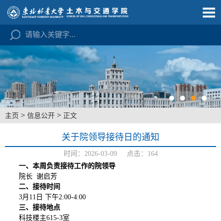
>
>
主页
信息公开
正文
关于院领导接待日的通知
时间：2026-03-09 点击：
164
一、本周负责接待工作的
院
领导
院长
谢启芳
二、接待时间
3
月
11
日
下午
2:00-
4
:
0
0
三、接待地点
科技楼主
615-3
室