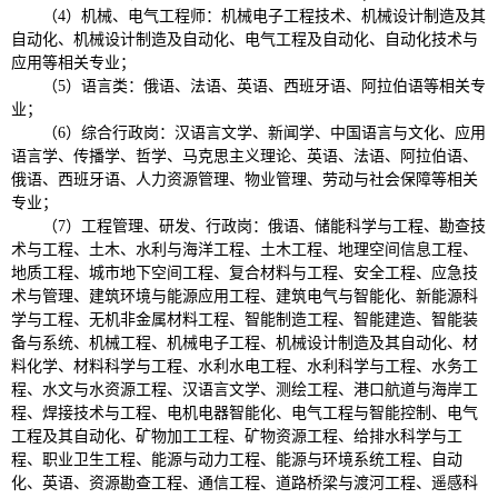
（4）机械、电气工程师：机械电子工程技术、机械设计制造及其
自动化、机械设计制造及自动化、电气工程及自动化、自动化技术与
应用等相关专业；
（5）语言类：俄语、法语、英语、西班牙语、阿拉伯语等相关专
业；
（6）综合行政岗：汉语言文学、新闻学、中国语言与文化、应用
语言学、传播学、哲学、马克思主义理论、英语、法语、阿拉伯语、
俄语、西班牙语、人力资源管理、物业管理、劳动与社会保障等相关
专业；
（7）工程管理、研发、行政岗：俄语、储能科学与工程、勘查技
术与工程、土木、水利与海洋工程、土木工程、地理空间信息工程、
地质工程、城市地下空间工程、复合材料与工程、安全工程、应急技
术与管理、建筑环境与能源应用工程、建筑电气与智能化、新能源科
学与工程、无机非金属材料工程、智能制造工程、智能建造、智能装
备与系统、机械工程、机械电子工程、机械设计制造及其自动化、材
料化学、材料科学与工程、水利水电工程、水利科学与工程、水务工
程、水文与水资源工程、汉语言文学、测绘工程、港口航道与海岸工
程、焊接技术与工程、电机电器智能化、电气工程与智能控制、电气
工程及其自动化、矿物加工工程、矿物资源工程、给排水科学与工
程、职业卫生工程、能源与动力工程、能源与环境系统工程、自动
化、英语、资源勘查工程、通信工程、道路桥梁与渡河工程、遥感科