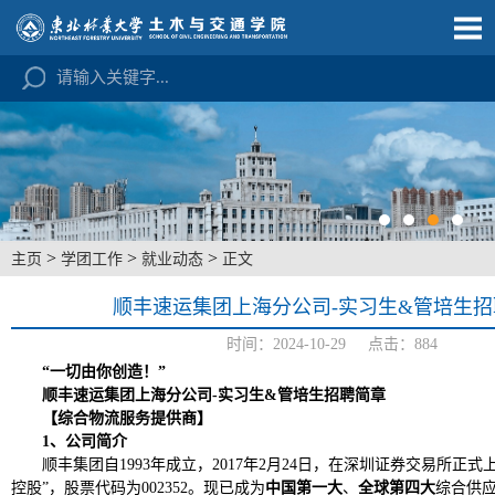
>
>
>
主页
学团工作
就业动态
正文
顺丰速运集团上海分公司-实习生&管培生招
时间：2024-10-29 点击：
884
“一切由你创造！”
顺丰速运集团上海分公司
-实习生&管培生
招聘简章
【综合物流服务提供商】
1、公司简介
顺丰集团自
1993年成立，2017年2月24日，在深圳证券交易所正
控股”，股票代码为002352。现已成为
中国第一大
、
全球第四大
综合供