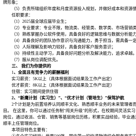
牌形象；
（
5）负责所辖组织年度和月度资源投入规划，并做好成本和资源
任职要求：
（
1）2025届全球应届毕业生；
（
2）专业要求：专业不限，物流类、经管类、数学类、市场营销
（
3）熟练掌握办公软件使用，具备良好的逻辑思维与数据分析能
（
4）具备良好的团队协作意识与沟通能力，勇于担当，需具备一
（
5）人际理解及影响力较好，具备良好客户服务意识；
（
6）持续性主动学习，具备良好问题分析及解决能力，追求卓越
（
7）服从岗位调配优先。
三、
我们为你提供的
1
、全面且有竞争力的薪酬福利
实习薪资：
5K以上（具体根据面试结果及工作产出定）
优才薪资：
8K以上（具体根据面试结果及工作产出定）
住宿：实习期间提供住宿
2、“新鹰计划（实习生）”
、
“优才计划（管培生）”保驾护航
2个计划是为前置培养认同顺丰文化、熟悉顺丰业务的未来管理者
目。 在这里，你可以通过任务制“闯关升级”的形式，在校期间灵活实
岗位，通过收派、仓管、销售等基层岗位历练，积累实战经验，毕业通
顺丰上任管理岗位。
本项目特色主要有：