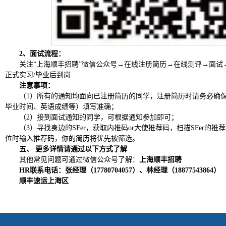
2、
面试流程：
关注
“上海顺丰招聘”微信公众号→在线注册简历→在线测评→面试→
正式实习/毕业后到岗
注意事项：
（
1）所有的通知均面向已注册简历的同学，注册简历时请务必确
毕业时间、英语成绩等）填写准确；
（
2）接到面试通知的同学，可根据通知参加即可；
（
3）寻找身边的SFer，获取内推码or大使推荐码，扫描SFer的
位时输入推荐码，你的简历将优先被筛选。
五、
更多详情请通过以下方式了解
其他常见问题可
通过微信公众号了解：
上海顺丰招聘
HR联系电话：张经理（17780704057）、林经理（
18877543864
）
顺丰
速运上海区