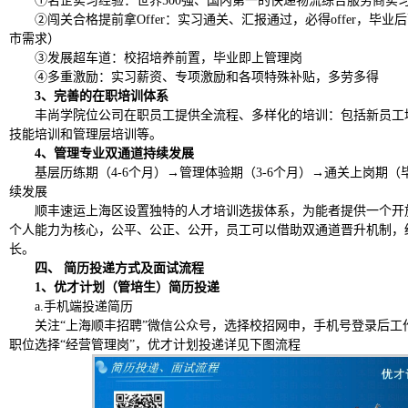
①名企实习经验：世界500强、国内第一的快递物流综合服务商实
②闯关合格提前拿Offer：实习通关、汇报通过，必得offer，毕
市需求）
③发展超车道：校招培养前置，毕业即上管理岗
④多重激励：实习薪资、专项激励和各项特殊补贴，多劳多得
3、完善的在职培训体系
丰尚学院位公司在职员工提供全流程、多样化的培训：包括新员工
技能培训和管理层培训等。
4、管理专业双通道持续发展
基层历练期（
4-6个月）→管理体验期（3-6个月）→通关上岗期
续发展
顺丰速运上海区设置独特的人才培训选拔体系，为能者提供一个开
个人能力为核心，公平、公正、公开，员工可以借助双通道晋升机制，
长。
四、
简历投递方式及面试
流程
1、
优才计划（管培生）
简历投递
a.手机端投递简历
关注
“上海顺丰招聘”微信公众号，选择校招网申，手机号登录后工
职位选择“经营管理岗”，
优才计划投递
详见下图流程