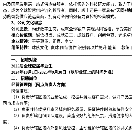
内及国际端到端一站式供应链服务。依托领先的科技研发能力，致力于
态，成为全球智慧供应链的领导者。同时，顺丰还是一家具有
“
天网
+地
势的智能供应链运营商，拥有对全网络强有力管控的经营模式。
2、
公司文化理念
公司愿景：
构建数字生态，成就全球客户
实现共同富裕，享受美好
核心价值观：
诚信担当，成就员工，成就客户，创新包容，追求卓
企业精神：
平等尊重、正直、务实
组织特性：
球队文化
赢球
.团结协作.识别弱项并提升.能者上.教练
__________________________________________________________
一、
招聘对象
2025届全球应届毕业生
2024年10月1日-2025年9月30日（以毕业证上的时间为准）
二、
招聘岗位
经营管理岗（网点负责人方向）
岗位描述：
（
1）负责所辖区域的业绩达成，挖掘并解决客户需求，做好产品
司市场占有率；
（
2）负责并持续提升本区域内服务质量，保证快件时效和快件安
（
3）负责所辖组织团队建设，营造良好的组织气氛，搭建健康的
度；
（
4）负责所辖区域内外部风险管控，主动维护所辖区域的公共关