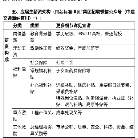
五、应届生
薪资
架构
（岗薪标准详见
“集团招聘微信公众号
（中建
交通海纳百川）
”
）：
分类
类型
更多细节详见宣讲
岗位基
教育背景基
学历层级、985/211高校、普通院校
薪
薪
薪
资
浮动工
激励性工资
绩效奖金、年底加薪等
构
资
成
社会保险
七险二金
福利津
常规福利补
子女医药费保险等
贴
贴
补充福利补
远征补贴、租房补贴、重要假日过节费、
贴
采暖费补贴
特殊岗位津贴、防暑降温费、执业证书补
贴、艰苦补贴、高原补贴等
重点激
工程产值奖、成本兑现奖等
励
其他激
总经理嘉奖、市场营销、质量、安全、科技、资金、结
励
算奖励等