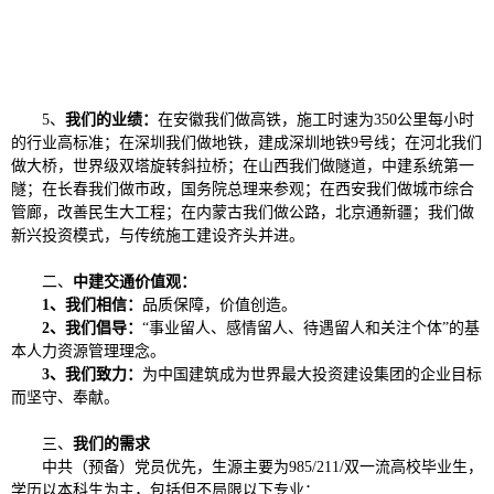
5、
我们的业绩：
在安徽我们做高铁，施工时速为350公里每小时
的行业高标准；在深圳我们做地铁，建成深圳地铁9号线；在河北我们
做大桥，世界级双塔旋转斜拉桥；在山西我们做隧道，中建系统第一
隧；在长春我们做市政，国务院总理来参观；在西安我们做城市综合
管廊，改善民生大工程；在内蒙古我们做公路，北京通新疆；我们做
新兴投资模式，与传统施工建设齐头并进。
二、
中建交通价值观：
1、我们相信：
品质保障，价值创造。
2、我们倡导：
“事业留人、感情留人、待遇留人和关注个体”的基
本人力资源管理理念。
3、我们致力：
为中国建筑成为世界最大投资建设集团的企业目标
而坚守、奉献。
三、
我们的需求
中共（预备）党员优先，生源主要为985/211/双一流高校毕业生，
学历以本科生为主，包括但不局限以下专业：