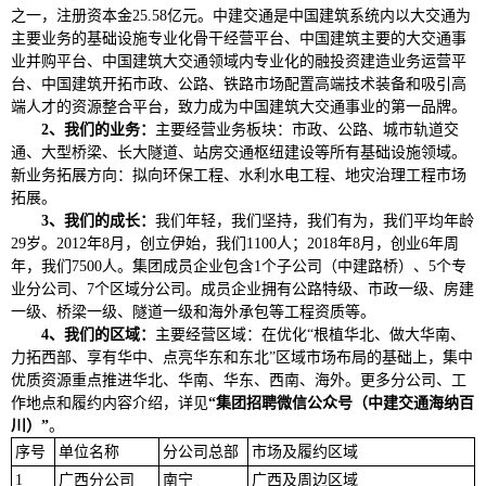
之一，注册资本金25.58亿元。中建交通是中国建筑系统内以大交通为
主要业务的基础设施专业化骨干经营平台、中国建筑主要的大交通事
业并购平台、中国建筑大交通领域内专业化的融投资建造业务运营平
台、中国建筑开拓市政、公路、铁路市场配置高端技术装备和吸引高
端人才的资源整合平台，致力成为中国建筑大交通事业的第一品牌。
2、我们的业务：
主要经营业务板块：市政、公路、城市轨道交
通、大型桥梁、长大隧道、站房交通枢纽建设等所有基础设施领域。
新业务拓展方向：拟向环保工程、水利水电工程、地灾治理工程市场
拓展。
3、我们的成长：
我们年轻，我们坚持，我们有为，我们平均年龄
29岁。2012年8月，创立伊始，我们1100人；2018年8月，创业6年周
年，我们7500人。集团成员企业包含1个子公司（中建路桥）、5个专
业分公司、7个区域分公司。成员企业拥有公路特级、市政一级、房建
一级、桥梁一级、隧道一级和海外承包等工程资质等。
4、我们的区域：
主要经营区域：在优化“根植华北、做大华南、
力拓西部、享有华中、点亮华东和东北”区域市场布局的基础上，集中
优质资源重点推进华北、华南、华东、西南、海外。更多分公司、工
作地点和履约内容介绍，详见
“集团招聘微信公众号（中建交通海纳百
川）”
。
序号
单位名称
分公司总部
市场及履约区域
1
广西分公司
南宁
广西及周边区域