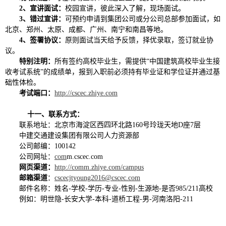
2、宣讲面试：
校园宣讲，彼此深入了解，现场面试。
3、错过宣讲：
可预约申请到集团公司或分公司总部参加面试，如
北京、郑州、太原、成都、广州、南宁和南昌等地。
4、签署协议：
原则面试当天给予反馈，择优录取，签订就业协
议。
特别注明：
所有签约高校毕业生，需提供“中国建筑高校毕业生接
收考试系统”的成绩单，报到入职前必须持有毕业证和学位证并通过基
础性体检。
考试端口：
http://cscec.zhiye.com
十一、
联系方式：
联系地址：北京市海淀区西四环北路160号玲珑天地D座7层
中建交通建设集团有限公司人力资源部
公司邮编：100142
公司网址：
com
m.cscec.com
网页渠道：
http://comm.zhiye.com/campus
邮箱渠道
：
cscecjtyoung2016@cscec.com
邮件名称：姓名-学校-学历-专业-性别-生源地-是否985/211高校
例如：明世隐-长安大学-本科-道桥工程-男-河南洛阳-211