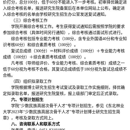
价打分，总分100分，低于60分不能进入下一步考核。初审择优确定进
入综合考核名单，报送研究生院备案后在本单位网站上公布，确定进
入综合考核的名单由学校研究生招生办公室发送复试通知。
（三）综合考核工作
学院开展综合考核工作。考生获得复试通知后需按照学院的要求
参加综合考核（具体时间另行通知），综合考核通过面试形式进行。
综合考核包括专业能力考核（100分，含专业外国语40分和专业知
识考核60分）和综合素质考核（100分）。
复试总成绩（300分）＝材料评价成绩（100分）＋专业能力考核
成绩（100分）＋综合素质考核成绩（100分）。
凡考核（导师组评价、专业能力考核、综合素质考核）成绩之一
低于60分视为考核不合格，其复试总成绩低于180分视为复试总成绩不
合格。
（四）组织拟录取工作
学院根据博士研究生招生考试复试及录取工作实施细则，择优确
定拟录取名单，报送研究生院复核，报上级部门审定后正式录取。
六、专项计划招生
学院“少数民族高层次骨干人才”专项计划招生，参见《东北林业
大学2023年“少数民族高层次骨干人才”专项计划博士研究生招生简
章》，考核及录取方式同上。
八、咨询联系人和联系方式