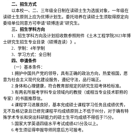
二、招生方式
以本校一、二、三年级全日制在读硕士生为选拔对象，一年级在
读硕士生原则上应为优博计划生。委托培养在读硕士生须取得原定向
委培单位同意方可申请“硕博连读”研究生。
三、招生学科方向
1．招生学科方向及计划招收数参照附件《土木工程学院2023年博
士研究生招生专业目录（硕博连读）》。
2．学制：4年学制
3．学习方式：全日制
四、申请条件
（一）基本条件：
1.拥护中国共产党的领导，具有正确的政治方向，热爱祖国，愿
意为社会主义现代化建设服务，遵纪守法，品行端正。
2.身体和心理健康，符合教育部规定的研究生招考体检标准。
3.有两名所报考学科专业领域内的教授（或相当专业技术职称的
专家）的书面推荐信。
4.课程学习进展良好，基本完成硕士课程学习任务且成绩优秀，
无不及格记录且已修完课程平均成绩原则上不低于80分，对于确有特
殊学术专长和突出科研能力的硕士生平均成绩不得低于75分。
5.国家大学英语四级水平考试成绩425分及以上。
6.考生须征得申报导师同意后方可报考。