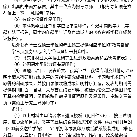
（4）两名所报考学科专业领域内教授（或相当专业技术职称的专
家）出具的书面推荐信。其中一位应为报考导师，且报考导师须在推
荐信上手签“同意报考”字样。
（5）有效身份证件复印件；
（6）本科的毕业证书和学位证书复印件，有效期内的学历（学
籍）认证报告；硕士的在籍学生证及有效期内的《教育部学籍在线验
证报告》。
境外获得学士或硕士学位的考生还需提供相应学位的“教育部留
学人员服务中心”的学位认证证书复印件。
（7）《东北林业大学博士研究生思想政治素质和品德考核表》；
（8）外国语水平能力证书复印件；
（9）课题、项目、发表论文、获奖证书、获得专利及其他可以证
明申请人科研能力和水平的原创性研究成果材料；学习和学术研究已
取得的科研成果，并按目录依次将成果证明排序汇编，发表的期刊需
提供期刊封面、目录、文章首页的复印件，被检索论文需提供图书馆
开具的检索证明，录用的稿件需提供证明原件及复印件、投稿文章首
页（需硕士研究生导师签字）
备注：
（1）以上材料由申请者本人遵照模板（见附件3-6）、按上述顺
序，扉页添加目录，签字盖章后的原件形成PDF 文件（截止到11月24
日9:00前发送给学院）；A4 纸打印或复印形成纸质版胶装成册（彩色
为宜，一式五份，其中原件一份（含成绩单、推荐信、论文检索报