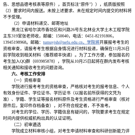
告、思想品德考核表等原件），首页标注“原件”）），纸质版按照
（2）要求时间内报送。未按上述要求、未在规定时间内提交的材料将
不予受理。
（2）申请材料递交、邮寄地址
黑龙江省哈尔滨市香坊区和兴路26号东北林业大学土木工程学院
主东319室张老师收，邮编：150040，电话：0451-82191806，
13945198968。邮箱：
tumuyjsh@nefu.edu.cn，学院将
开展报考考生的
资格审查，请报考考生根据自身情况进行材料投递，确保在11月26日
前学院收到相关材料（推荐顺丰快递）。为了工作方便，参加报名的
考生加入QQ群（693985878），学院从10月25日起将在群内发布考核
相关通知和接收考生的问题咨询。
六、考核工作安排
（一）资格审查
学院进行报考考生的资格审查，严格核对考生的报考信息、个人
有效身份证件、学位证书、学历证书（以报名前所获得的文凭为
准）、学籍、学生证等报名材料原件及考生资格进行严格审查（核对
原件后，复印件存档备查），对不符合规定者，不予准考。
对考生的学位、学历、学籍信息有疑问的，学院要求考生在规定
时间内提供权威机构出具的认证证明。
（二）初审遴选
学院成立材料审核小组，对考生申请材料审查和科研创新能力评