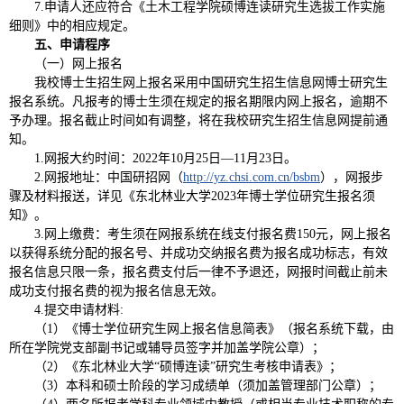
7.申请人还应符合《土木工程学院硕博连读研究生选拔工作实施
细则》中的相应规定。
五、申请程序
（一）网上报名
我校博士生招生网上报名采用中国研究生招生信息网博士研究生
报名系统。凡报考的博士生须在规定的报名期限内网上报名，逾期不
予办理。报名截止时间如有调整，将在我校研究生招生信息网提前通
知。
1.网报大约时间：2022年10月25日—11月23日。
2.网报地址：中国研招网（
http://yz.chsi.com.cn/bsbm
），网报步
骤及材料报送，详见《东北林业大学2023年博士学位研究生报名须
知》。
3.网上缴费：考生须在网报系统在线支付报名费150元，网上报名
以获得系统分配的报名号、并成功交纳报名费为报名成功标志，有效
报名信息只限一条，报名费支付后一律不予退还，网报时间截止前未
成功支付报名费的视为报名信息无效。
4.提交申请材料:
（1）《博士学位研究生网上报名信息简表》（报名系统下载，由
所在学院党支部副书记或辅导员签字并加盖学院公章）；
（2）《东北林业大学“硕博连读”研究生考核申请表》；
（3）本科和硕士阶段的学习成绩单（须加盖管理部门公章）；