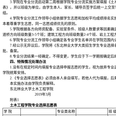
3.学院在专业分流启动第二周根据学院专业分流实施方案填报《土
表》，并以班级为单位，由学生本人、家长、辅导员签字后统一上交至
组。
4.学院专业分流工作领导小组依据学生志愿和加权平均成绩排名实
本着尊重学生志愿，同一志愿成绩优先的原则。
5.学院根据各方向师资配备、实验室条件、班级人数要求等因素确
道桥方向班级数量3-5个班；建筑工程方向班级数量2-4个班、岩土工程方
6.学院专业分流工作领导小组确定各专业学生名单并在学院范围内
7
.经公示无异议后，学院将《东北林业大学大类招生学生专业选择
批、备案。
8.专业分流结果一经确定，不得变更，学生应于下一学期按确定后
四、特殊情况处理办法
1.没有在规定时间内填报专业选择申报志愿的学生，视为放弃专业
学院统筹安排。
2.《专业选择志愿表》必须由本人亲自填写，若他人代为填报，后
本实施办法由学院负责解释。
东北林业大学土木工程学院
2019年3月
附表
1
土木工程学院专业选择志愿表
学
院
专业类名称
班