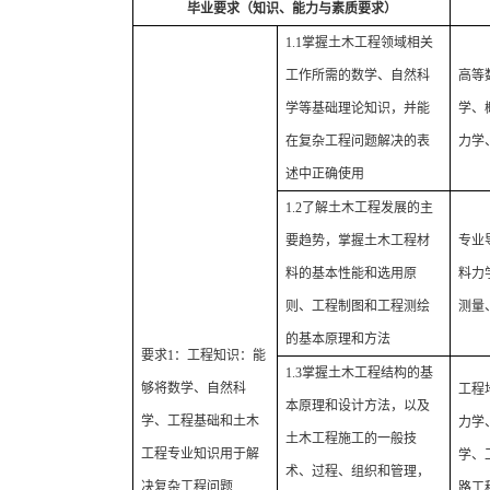
毕业要求（知识、能力与素质要求）
1.1
掌握土木
工程领域相关
工作所需的数学、自然科
高等
学等基础理论知识，
并能
学、
在复杂
工程问题解决的表
力学
述中正确使用
1.2
了解土木工程发展的主
要趋势，掌握土木工程材
专业
料的基本性能和选用原
料力
则、工程制图和工程测绘
测量
的基本原理和方法
要求
1
：工程知识：能
1.3
掌握土木工程结构的基
够将数学、自然科
工程
本原理和设计方法，以及
学、工程基础和土木
力学
土木工程施工的一般技
工程专业知识用于解
学、
术、过程、组织和管理，
决复杂工程问题
路工