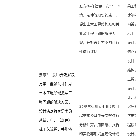
3.1
能够在社会、安全、环
梁工
境、法律等现实约束下，
建筑
提出土木工程结构及相关
构设
复杂工程问题的解决方
岩土
案，并对设计方案的可行
设计
性进行评估
道路
设计
结构
要求
3
：
设计
/
开发解决
工程
方案：能够设计针对
设计
土木工程领域复杂工
计、
程问题的解决方案，
3.2
能够运用专业知识对工
房屋
设计满足特定需求的
程结构及其单元参数进行
学电
系统、单元（部件）
分析计算，用图纸、报告
程设
或工艺流程，并能够
和实物等形式呈现设计成
设计