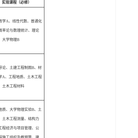
实现课程（必修）
数学
A
、线性代数、普通化
概率论与数理统计、理论
、大学物理
B
导论、土建工程制图
B
、材
学
A
、工程地质、土木工程
、土木工程材料
地质、大学物理实验
B
、土
、土木工程测量、结构力
工程经济与项目管理、公
程施工组织及概预算、建