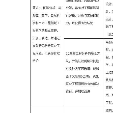
题进行识别、判断及有效
设计
要求
2
：问题分析：能
分解，具有对工程问题进
计、
够应用数学、自然科
行建模、分析与求解的能
设计
学和土木工程领域工
力，以获得有效结论
础工
程科学的基本原理，
（论
识别、表达、并通过
结构
文献研究分析复杂工
程、
程问题，以获得有效
2.2
掌握工程分析的基本方
程、
结论
法，并能认识到解决问题
学、
有多种方案可选择，能够
土结
基于文献研究分析、判别
筑结
复杂工程问题的有效解决
原理
途径，并加以改进
察、
工程
结构