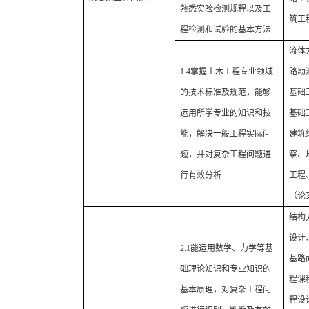
熟悉实验检测规程以及工
筑工
程检测和试验的基本方法
流体
1.4
掌握土木工程专业领域
路勘
的技术标准及规范，能够
基础
运用所学专业的知识和技
基础
能，
解决一般
工程实际问
建筑
题，并对
复杂工程问题进
察、
行有效分析
工程
（论
结构
设计
2.1
能运用数学、力学等
基
基路
础理论知识
和专业知识的
程课
基本原理，对复杂工程问
程设