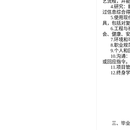
艺流程，并
4.
研究：
过信息综合
5.
使用现
具，包括对
6.
工程与
会、健康、
7.
环境和
8.
职业规
9.
个人和
10.
沟通
或回应指令
11.
项目
12.
终身
三、毕