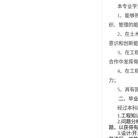
本专业学
1
、能够
织、管理的
2
、在土
意识和创新
3
、在工
合作中发挥
4
、在工
力；
5
、具有
二、毕
经过本科
1.
工程知
2.
问题分
题，以获得
3.
设计
/
开