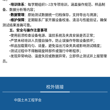
•
培训体系
：每学期组织1–2次专项培训，涵盖操作规范、样品制
备、数据分析等内容；
•
数据管理
：原始测试数据统一归档保存，支持导出与溯源；
•
维护保障
：定期
联系厂家
开展设备校准、清洁与性能验证，确保
测试结果准确可靠。
五、安全与操作注意事项
•
使用前须检查设备电源、温控系统及夹具安装是否正常；
•
严禁未经培训人员擅自操作，防止误操作导致设备损坏；
•
样品加载需均匀、适量，避免溢出污染夹具或影响测试精度；
•
测试过程中不得触碰旋转部件或强行中断程序；
•
发现异常响动、温度失控或数据异常，立即停止测试并上报管理
员。
校外链接
中国土木工程学会