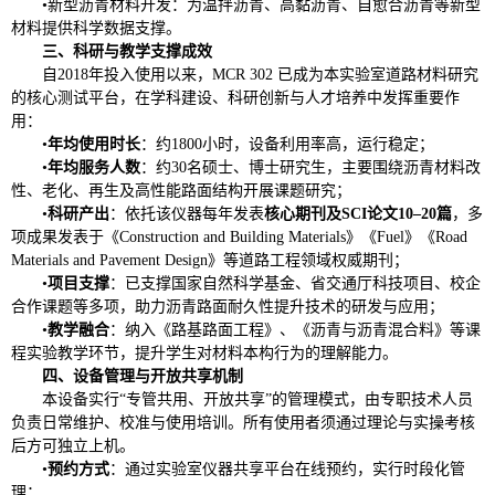
•
新型沥青材料开发：为温拌沥青、高黏沥青、自愈合沥青等新型
材料提供科学数据支撑。
三、科研与教学支撑成效
自2018年投入使用以来，MCR 302 已成为本实验室道路材料研究
的核心测试平台，在学科建设、科研创新与人才培养中发挥重要作
用：
•
年均使用时长
：约1800小时，设备利用率高，运行稳定；
•
年均服务人数
：约30名硕士、博士研究生，主要围绕沥青材料改
性、老化、再生及高性能路面结构开展课题研究；
•
科研产出
：依托该仪器每年发表
核心期刊及SCI论文10–20篇
，多
项成果发表于《Construction and Building Materials》《Fuel》《Road
Materials and Pavement Design》等道路工程领域权威期刊；
•
项目支撑
：已支撑国家自然科学基金、省交通厅科技项目、校企
合作课题等多项，助力沥青路面耐久性提升技术的研发与应用；
•
教学融合
：纳入《
路基路面工程
》、《
沥青与沥青混合料》等课
程实验教学环节，提升学生对材料本构行为的理解能力。
四、设备管理与开放共享机制
本设备实行“专管共用、开放共享”的管理模式，由专职技术人员
负责日常维护、校准与使用培训。所有使用者须通过理论与实操考核
后方可独立上机。
•
预约方式
：通过实验室仪器共享平台在线预约，实行时段化管
理；