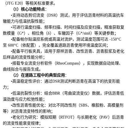
（JTG E20）等相关标准要求。
（
1
）
核心功能特点
：
•
支持动态剪切流变（DSR）测试，用于评估沥青材料的高温抗车
辙能力与低温抗裂性能；
•
可进行温度扫描、频率扫描、时间扫描及应变扫描，精准获取复
数模量（G*）、相位角（δ）、车辙因子（G*/sinδ）等关键参数；
•
配备帕尔贴温控系统或高温对流炉，测试温度范围可达 -150°C
至 600°C（依配置），完全覆盖道路沥青使用环境温度区间；
•
配备
平行板夹具，适用于原样沥青、改性沥青、沥青胶浆及老化
后样品的流变性能分析；
•
搭载专业流变分析软件（RheoCompass），实现数据自动处理、
曲线拟合与报告生成。
（
2
）
在道路工程中的典型应用
：
•
高温稳定性评价：通过DSR测试判断沥青在高温下的抗变形能
力；
•
低温抗裂性分析：结合BBR（弯曲梁流变仪）数据，评估沥青低
温劲度与应力松弛性能；
•
改性沥青性能优化：对比不同改性剂（SBS、橡胶粉、高模量剂
等）对沥青流变特性的影响；
•
老化行为研究：模拟短期（RTFOT）与长期老化（PAV）后沥青
的流变性能衰变规律；