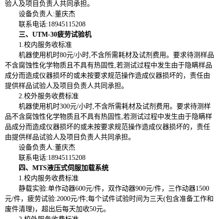
验人及项目负责人共同承担。
设备负责人
:董庆杰
联系电话:
18945115208
三、UTM-30疲劳试验机
1.校内服务收标准
机器使用机时80元/小时,不含所需耗材及试剂费用。要求待测样品
不含腐蚀性化学物质且不具有热固性,若测试过程中发生由于隐瞒样品
成分而造成仪器损坏的或未按要求规范操作造成仪器损坏的，责任由
提供样品试验人及项目负责人共同承担。
2.校外服务收费标准
机器使用机时300元/小时,不含所需耗材及试剂费用。要求待测样
品不含腐蚀性化学物质且不具有热固性,若测试过程中发生由于隐瞒样
品成分而造成仪器损坏的或未按要求规范操作造成仪器损坏的，责任
由提供样品试验人及项目负责人共同承担。
设备负责人
:董庆杰
联系电话:
18945115208
四、MTS液压式伺服加载系统
1.校内服务收费标准
静载实验:单作动器600元/件，双作动器900元/件，三作动器1500
元/件，疲劳试验:2000元/件;每个试件试验时间为三天(包含准备工作和
废件清理)，超出后每天加收50元
。