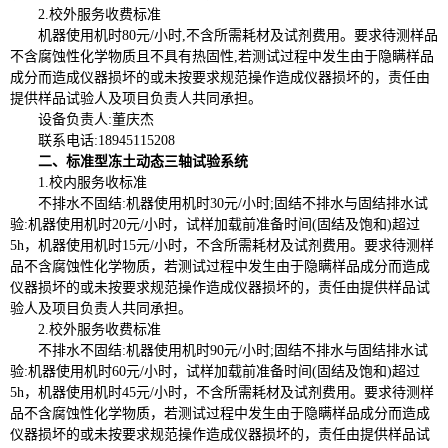
2.校外服务收费标准
机器使用机时80元/小时,不含所需耗材及试剂费用。要求待测样品
不含腐蚀性化学物质且不具有热固性,若测试过程中发生由于隐瞒样品
成分而造成仪器损坏的或未按要求规范操作造成仪器损坏的，责任由
提供样品试验人及项目负责人共同承担。
设备负责人
:董庆杰
联系电话:
18945115208
二、标准型冻土动态三轴试验系统
1.校内服务收标准
不排水不固结:机器使用机时30元/小时;固结不排水与固结排水试
验:机器使用机时20元/小时，试样加载前准备时间(固结及饱和)超过
5
h，机器使用机时15元/小时，不含所需耗材及试剂费用。要求待测样
品不含腐蚀性化学物质，若测试过程中发生由于隐瞒样品成分而造成
仪器损坏的或未按要求规范操作造成仪器损坏的，责任由提供样品试
验人及项目负责人共同承担。
2.校外服务收费标准
不排水不固结:机器使用机时90元/小时;固结不排水与固结排水试
验:机器使用机时60元/小时，试样加载前准备时间(固结及饱和)超过
5h，机器使用机时45元/小时，不含所需耗材及试剂费用。要求待测样
品不含腐蚀性化学物质，若测试过程中发生由于隐瞒样品成分而造成
仪器损坏的或未按要求规范操作造成仪器损坏的，责任由提供样品试