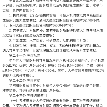
单台套大型仪器开放共享考评内容包括重点评价用户使用率、用
户评价、有效服务机时、服务质量以及相关研究成果的产出、水平与
贡献，具体内容如下：
1. 机时利用：实行定额机时管理，年使用机时数以共享系统统计
或使用记录为主要依据。通用大型仪器的最低使用机时为1400小时/
年，专用大型仪器的最低使用机时为800小时/年；
2. 共享收入：对校内外开放共享服务所取得的收入；共享收入情
况以每年实际到账金额为主要依据；
3. 产出成果：人才培养，科研成果，功能利用与开发；
4. 日常管理：使用、维保、安全、档案等制度建设与执行情况，
纳入共享平台情况；日常管理情况以自评和实地考察为主要依据。
第二十一条 考评标准
单台套大型仪器开放共享情况考评以总分100分制评价，评价标准
分为四档：优秀：总分≥90分；良好：75分≤总分＜90分；合格：60分
≤总分＜75分；不合格：总分＜60分。其中，大型仪器考核排序前20%
的视为优秀开放机组。
第二十二条 考评方式
学院组织专家评审小组对单台大型仪器运行情况进行综合评审、
核查监督，并进行结果统计和汇总分析。
第二十三条 考核结果使用
（一）考核结果是大型仪器配置重要依据，每年将考核结果进行
公布。学院将结合考核结果对拟新购置仪器开展查重评议工作，避免