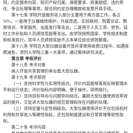
同，约定服务内容、知识产权归属、保密要求、损害赔偿、违约责
任、争议处理等事项，按合同约定办理缴款和发票开具手续。
第十七条 学院开放服务收入部分主要用于两方面工作，各占
50%。一是用于仪器维修维护、升级改造、实验耗材、购置论证、教
育培训、专家服务、出版发行等支出；二是用于人员工资、劳务、延
时工作补贴和人员绩效奖励等支出。由学院按照国家、学校相关制度
和标准执行，其中人员绩效奖励不占本单位综合绩效额度。
第十
八
条
学院在
大型仪器设备开放共享
使用收费过程中，如遇收
费减免，须列入学院三重一大事项，通过集体研究决定。
第五章 考核评价
第十八条 考评对象
纳入开放共享管理的单台套大型仪器。
第十九条 考评原则
（一）坚持科学性与实用性结合。评价内容能够客观反映管理水
平和运行状态；评价指标内容明确，便于操作，简明易行。
（二）坚持目标导向与问题导向结合。兼顾大型仪器使用效率效
益的提升，又促进大型仪器的规范管理和存在问题的处理。
（三）坚持定量与定性相结合。大型仪器使用评价不仅包括机时
利用和共享收入等硬性指标，还包括制度建设和日常管理等软性指
标。
第二十条 考评内容