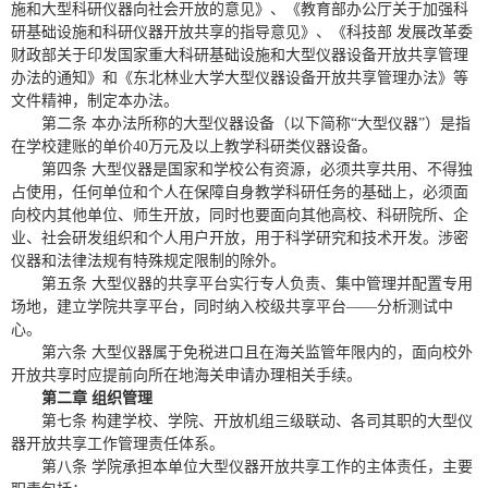
施和大型科研仪器向社会开放的意见》、《教育部办公厅关于加强科
研基础设施和科研仪器开放共享的指导意见》、《科技部 发展改革委
财政部关于印发国家重大科研基础设施和大型仪器设备开放共享管理
办法的通知》和《东北林业大学大型仪器设备开放共享管理办法》等
文件精神，制定本办法。
第二条 本办法所称的大型仪器设备（以下简称“大型仪器”）是指
在学校建账的单价40万元及以上教学科研类仪器设备。
第四条 大型仪器是国家和学校公有资源，必须共享共用、不得独
占使用，任何单位和个人在保障自身教学科研任务的基础上，必须面
向校内其他单位、师生开放，同时也要面向其他高校、科研院所、企
业、社会研发组织和个人用户开放，用于科学研究和技术开发。涉密
仪器和法律法规有特殊规定限制的除外。
第五条 大型仪器的共享平台实行专人负责、集中管理并配置专用
场地，建立学院共享平台，同时纳入校级共享平台——分析测试中
心。
第六条 大型仪器属于免税进口且在海关监管年限内的，面向校外
开放共享时应提前向所在地海关申请办理相关手续。
第二章 组织管理
第七条 构建学校、学院、开放机组三级联动、各司其职的大型仪
器开放共享工作管理责任体系。
第八条 学院承担本单位大型仪器开放共享工作的主体责任，主要