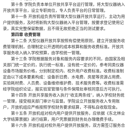
第十条 学院负责本单位开放共享平台运行管理，将大型仪器纳入
开放共享平台，设立专职岗位，专人负责平台的日常管理。
第十一条 开放机组负责所管理大型仪器开放共享运行，主动为用
户提供服务，及时将新购大型仪器纳入平台管理，按要求登记使用记
录，真实完整保留数据，且不得无故拒绝正当的测试要求。
第四章 收费管理
第十二条 大型仪器开放共享按照有偿使用原则，建立开放服务收
费管理机制，合理制定公开透明的成本核算和服务收费标准。开放共
享服务收入纳入学校预算，由学校统一管理。
第十三条 学院根据服务对象和服务内容要求的不同，由国家及相
关部门统一定价的，执行统一标准，没有统一定价的，参考同类仪器
设备市场服务价格，分别制定校内、校外用户收费标准。收费标准制
定由以下成本要素构成：设备折旧费、水电费、房屋等资源占用费、
实验耗材费、人员费、设备维修维护费、技术服务费等。收费标准需
经学院组织论证，报实验室管理与条件保障处审核同意后方可执行。
第十四条 开放共享服务收入执行“收支两条线”，纳入学校财务统
一管理，接受相关部门审计与监督。学院设立开放服务收入专用账
户，开放机组应严格按照学校财务要求结算，不得私自收取现金。
第十五条 开放机组对校内用户提供开放服务，应依据《东北林业
大学结算票据》进行结算，用户凭票据到财务处办理缴费手续。
第十六条 开放机组对校外用户提供开放服务，双方需签订服务合