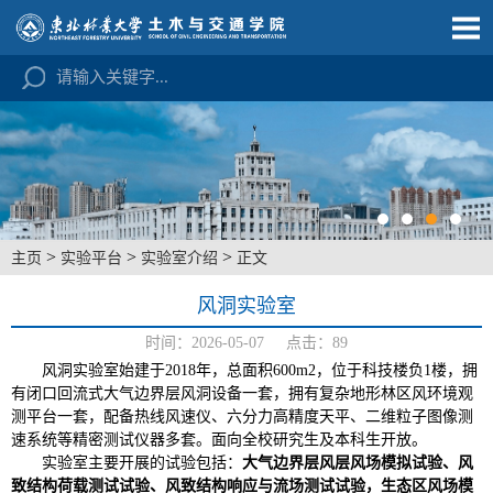
>
>
>
主页
实验平台
实验室介绍
正文
风洞实验室
时间：2026-05-07 点击：
89
风洞实验室始建于2018年，总面积600
m2，位于科技楼负1楼，拥
有闭口回流式大气边界层风洞设备一套，拥有复杂地形林区风环境观
测平台一套，配备热线风速仪、六分力高精度天平、二维粒子图像测
速系统等精密测试仪器多套。面向全校研究生及本科生开放。
实验室主要开展的试验包括：
大气边界层风层风场模拟试验、风
致结构荷载测试试验、风致结构响应与流场测试试验，生态区风场模