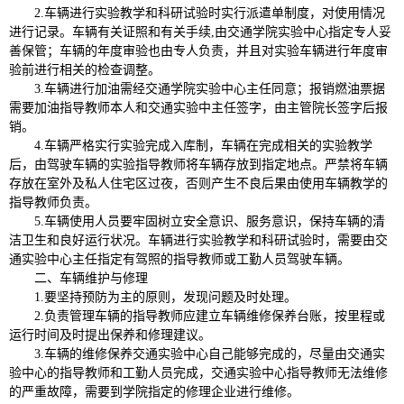
2
.
车辆进行实验教学和科研试验时实行派遣单制度，对使用情况
进行记
录。车辆有关证照和有关手续
,
由交通学院实验中心指定专人妥
善保管；车辆的年度审验也由专人负责，并且对实验车辆进行年度审
验前进行相关的检查调整。
3
.
车辆进行加油需经交通学院实验中心主任同意；报销燃油票据
需要加油指导教师本人和交通实验中主任签字，由主管院长签字后报
销。
4
.
车辆严格实行实验完成入库制，车辆在完成相关的实验教学
后，由驾驶车辆的实验指导教师将车辆存放到指定地点。严禁将车辆
存放在室外及私人住宅区过夜，否则产生不良后果由使用车辆教学的
指导教师负责。
5
.
车辆使用人员要牢固树立安全意识、服务意识，保持车辆的清
洁卫生和良好运行状况。车辆进行实验教学和科研试验时，需要由交
通实验中心主任指定有驾照的指导教师或工勤人员驾驶车辆。
二、车辆维护与修理
1
.
要坚持预防为主的原则，发现问题及时处理。
2
.
负责管理车辆的指导教师应建立车辆维修保养台账，按里程或
运行时间及时提出保养和修理建议。
3
.
车辆的维修保养交通实验中心自己能够完成的，尽量由交通实
验中心的指导教师和工勤人员完成，交通实验中心指导教师无法维修
的严重故障，需要到学院指定的修理企业进行维修。