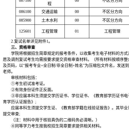
087100
00
不区分方向
程
086100
交通运输
00
不区分方向
085900
土木水利
00
不区分方向
125601
工程管理
01
工程管理
2.复试名单详见附件1。
三、资格审查
学院将根据招生简章规定的报考条件，以收集考生电子材料的方式
愿及调剂复试考生均需按要求提交资格审查材料。（所有材料按顺序整合
及页码，以“报考专业+全日制/非全日制+姓名”为压缩包文件名，发送
老师。
审核材料包括：
①考生初试准考证。
②有效身份证件正反面。
③非应届本科生须提交学历证书、学位证书、《教育部学历证书电
育学历认证报告》;
应届本科生须提交学生证、《教育部学籍在线验证报告》。其毕业
提交审查;
（注：材料中用于核验真伪的二维码务必清晰。）
④同等学力考生按我校招生简章要求提供相关材料。