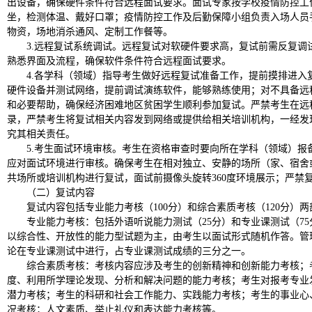
出设备，确保硬件条件符合远程面试要求。面试专家按学校疫情防控工
坐，检测体温、戴好口罩；疫情防控工作及后勤保障小组负责入场人员
物资，场地消杀通风、定制工作餐等。
3.远程复试系统调试。远程复试对软硬件要求高，复试前需反复调
熟悉界面及流程，确保软件条件符合远程面试要求。
4.各学科（领域）指导考生做好远程复试准备工作，提前摸排进入
硬件设备并测试网络，提前调试演练软件，能够熟练使用；对不具备远
和必要帮助，确保经济困难地区贫困学生顺利参加复试。严禁考生在远
录，严禁考生将复试相关内容发到网络或提供给相关培训机构，一经发
究其相关责任。
5.考生面试环境审核。考生在资格审查时要向所在学科（领域）报
应对面试环境进行审核。确保考生在相对独立、安静的场所（家、宿舍
共场所或培训机构进行复试，面试前摄像头旋转360度环境展示；严禁
（二）复试内容
复试内容包括专业能力考核（100分）和综合素质考核（120分）两
专业能力考核：包括外语听说能力测试（25分）和专业课测试（7
以综合性、开放性的能力型试题为主，由考生以面试形式随机作答。管
论在专业课测试中进行，占专业课测试成绩的三分之一。
综合素质考核：考核内容应涉及考生的创新精神和创新能力考核；
度、利用所学理论发现、分析和解决问题的能力考核；考生对报考专业
潜力考核；考生的科研和社会工作能力、实践能力考核；考生的事业心
况考核；人文素质、举止礼仪和表达能力考核等。