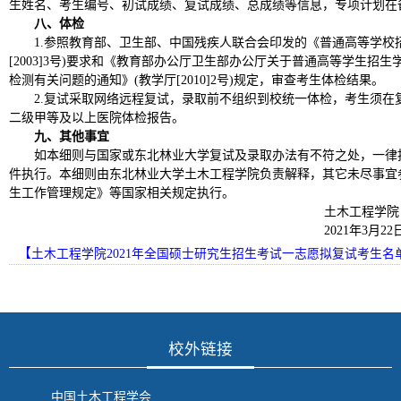
生姓名、考生编号、初试成绩、复试成绩、总成绩等信息，专项计划在
八、体检
1.参照教育部、卫生部、中国残疾人联合会印发的《普通高等学校
[2003]3号)要求和《教育部办公厅卫生部办公厅关于普通高等学生招
检测有关问题的通知》(教学厅[2010]2号)规定，审查考生体检结果。
2.复试采取网络远程复试，录取前不组织到校统一体检，考生须在
二级甲等及以上医院体检报告。
九、其他事宜
如本细则与国家或东北林业大学复试及录取办法有不符之处，一律
件执行。本细则由东北林业大学土木工程学院负责解释，其它未尽事宜参
生工作管理规定》等国家相关规定执行。
土木工程学院
2021年3月22
【
土木工程学院2021年全国硕士研究生招生考试一志愿拟复试考生名单.
校外链接
中国土木工程学会