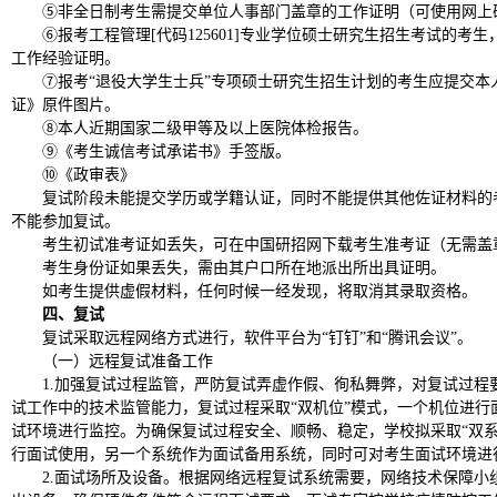
⑤非全日制考生需提交单位人事部门盖章的工作证明（可使用网上
⑥报考工程管理[代码125601]专业学位硕士研究生招生考试的考生
工作经验证明。
⑦报考“退役大学生士兵”专项硕士研究生招生计划的考生应提交本
证》原件图片。
⑧本人近期国家二级甲等及以上医院体检报告。
⑨《考生诚信考试承诺书》手签版。
⑩《政审表》
复试阶段未能提交学历或学籍认证，同时不能提供其他佐证材料的
不能参加复试。
考生初试准考证如丢失，可在中国研招网下载考生准考证（无需盖
考生身份证如果丢失，需由其户口所在地派出所出具证明。
如考生提供虚假材料，任何时候一经发现，将取消其录取资格。
四、复试
复试采取远程网络方式进行，软件平台为“钉钉”和“腾讯会议”。
（一）远程复试准备工作
1.加强复试过程监管，严防复试弄虚作假、徇私舞弊，对复试过程
试工作中的技术监管能力，复试过程采取“双机位”模式，一个机位进行
试环境进行监控。为确保复试过程安全、顺畅、稳定，学校拟采取“双系
行面试使用，另一个系统作为面试备用系统，同时可对考生面试环境进
2.面试场所及设备。根据网络远程复试系统需要，网络技术保障小