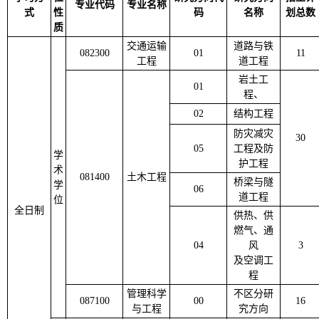
专业代码
专业名称
式
性
码
名称
划总数
质
交通运输
道路与铁
082300
01
11
工程
道工程
岩土工
01
程、
02
结构工程
防灾减灾
30
05
工程及防
学
护工程
术
081400
土木工程
桥梁与隧
学
06
道工程
位
全日制
供热、供
燃气、通
04
风
3
及空调工
程
管理科学
不区分研
087100
00
16
与工程
究方向