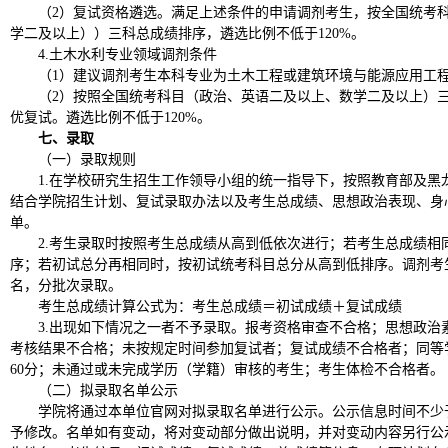
（2）复试资格遴选。满足上述条件的申请调剂考生，按全国统考
学二及以上））三科总成绩排序，遴选比例不低于120%。
4.土木水利专业领域调剂条件
（1）建议调剂考生本科专业为土木工程或建筑环境与能源应用工
（2）按照全国统考科目（政治、英语二及以上、数学二及以上）
优复试。遴选比例不低于120%。
七、录取
（一）录取规则
1.在学校研究生招生工作领导小组的统一指导下，按照教育部及黑
结合学院招生计划、复试录取办法以及考生总成绩、思想政治表现、身
单。
2.考生录取时按照考生总成绩从高到低依次进行；若考生总成绩相
序；若初试总分再相同时，按初试统考科目总分从高到低排序。调剂考
名，分批次录取。
考生总成绩计算公式为：考生总成绩＝初试成绩＋复试成绩
3.出现如下情况之一者不予录取。报考资格审查不合格；思想政治
考核结果不合格；未按规定时间参加复试者；复试成绩不合格者；同等
60分；未通过或未完成学历（学籍）审核的考生；考生体检不合格者。
（二）拟录取名单公示
学院将通过本单位官网对拟录取名单进行公示。公示信息时间不少
予修改。名单如有变动，将对变动部分做出说明，并对变动内容另行公