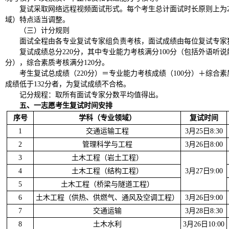
复试采取网络远程视频面试形式。每个考生总计面试时长原则上为
域）特点适当调整。
（三）计分规则
面试全程由各专业复试专家组负责考核，面试成绩由每位复试专家
复试成绩总分220分，其中专业能力考核满分100分（包括外语听说
分），综合素质考核满分120分。
考生复试总成绩（220分）＝专业能力考核成绩（100分）＋综合素
成绩低于132分者，为复试成绩不合格。
记分规程：取所有面试专家分数平均值得出。
五、一志愿考生复试时间安排
序号
学科（专业领域）
复试时间
1
交通运输工程
3月25日8:30
2
管理科学与工程
3月26日8:00
3
土木工程（岩土工程）
4
土木工程（结构工程）
3月27日9:00
5
土木工程（桥梁与隧道工程）
6
土木工程（供热、供燃气、通风及空调工程）
3月26日9:00
7
交通运输
3月28日8:30
8
土木水利
3月26日10:00