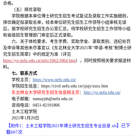
合格。
（五）择优录取
学院根据本单位博士研究生招生考试复试及录取工作实施细则，
择优确定拟录取名单，经本单位研究生招生工作领导小组审核无误
后，报学校研究生招生办公室汇总，待学校研究生招生工作领导小组
和省级招生管理部门审定后正式录取。
六、关于体检要求、考生学费、奖助学金、录取类别、违纪处罚
及申诉等其他未尽事宜以《东北林业大学2021年“申请-考核”制博士研
究生招生简章》中的规定为准（详见
https://yz.nefu.edu.cn/info/1062/1864.htm
），同时按照相关要求报送材
料。
七、联系方式
学校主页：
https://www.nefu.edu.cn/
学院招生信息：https://civil.nefu.edu.cn/yjsjy/zsxx.htm
东北林业大学研究生招生信息网主页
：
http://yz.nefu.edu.cn/
电子邮箱：tumuyjsh@nefu.edu.cn
咨询电话：0451-82191806
土木工程学院
2021年1月20日
【
】已下
附件1：土木工程学院2021年博士研究生招生专业目录.xls
载
607
次