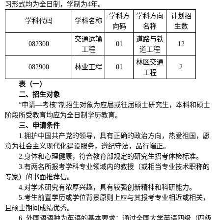
习形式均为全日制，学制为4年。
学科方
学科方向
计划招
学科代码
学科名称
向码
名称
生数
交通运输
道路与铁
082300
01
12
工程
道工程
林区交通
082900
林业工程
01
2
工程
表（一）
二、招生对象
“申请—考核”制招生对象为应届或往届硕士研究生，本科和硕士
阶段所受教育均应为全日制学历教育。
三、申请条件
1.拥护中国共产党的领导，具有正确的政治方向，热爱祖国，愿
意为社会主义现代化建设服务，遵纪守法，品行端正。
2.身体和心理健康，符合教育部规定的研究生招考体检标准。
3.有两名所报考学科专业领域内的教授（或相当专业技术职称的
专家）的书面推荐信。
4.对学术研究有浓厚兴趣，具有较强创新精神和科研能力。
5.考生前置学历或学位背景原则上应与其报考专业相近或相关，
且硕士期间成绩优秀。
6. 外国语语种为英语的基本要求：通过全国大学英语四级（四级