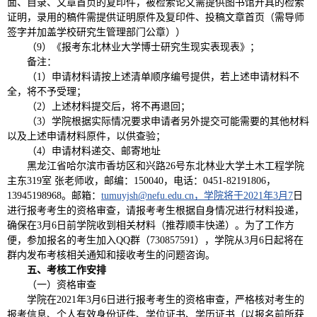
面、目录、文章首页的复印件，被检索论文需提供图书馆开具的检索
证明，录用的稿件需提供证明原件及复印件、投稿文章首页（需导师
签字并加盖学校研究生管理部门公章））
（9）《报考东北林业大学博士研究生现实表现表》；
备注：
（1）申请材料请按上述清单顺序编号提供，若上述申请材料不
全，将不予受理；
（2）上述材料提交后，将不再退回；
（3）学院根据实际情况要求申请者另外提交可能需要的其他材料
以及上述申请材料原件，以供查验；
（4）申请材料递交、邮寄地址
黑龙江省哈尔滨市香坊区和兴路26号东北林业大学土木工程学院
主东319室 张老师收，邮编：150040，电话：0451-82191806，
13945198968。邮箱：
tumuyjsh@nefu.edu.cn，学院将于2021年3月7
日
进行报考考生的资格审查，请报考考生根据自身情况进行材料投递，
确保在3月6日前学院收到相关材料（推荐顺丰快递）。为了工作方
便，参加报名的考生加入QQ群（730857591），学院从3月6日起将在
群内发布考核相关通知和接收考生的问题咨询。
五、考核工作安排
（一）资格审查
学院在2021年3月6日进行报考考生的资格审查，严格核对考生的
报考信息、个人有效身份证件、学位证书、学历证书（以报名前所获