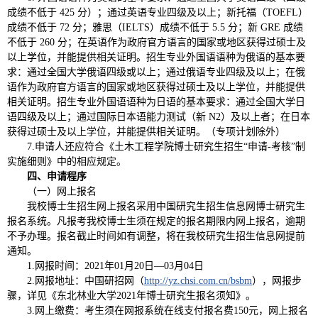
成绩不低于 425 分）；通过英语专业四级及以上；新托福（TOEFL）
成绩不低于 72 分；雅思（IELTS）成绩不低于 5.5 分；新 GRE 成绩
不低于 260 分；在英语作为政府官方语言的国家或地区获得过硕士及
以上学位，并能提供相关证明。招生专业外国语语种为俄语的基本要
求：通过全国大学俄语四级或以上；通过俄语专业四级及以上；在俄
语作为政府官方语言的国家或地区获得过硕士及以上学位，并能提供
相关证明。招生专业外国语语种为日语的基本要求：通过全国大学日
语四级及以上；通过国际日本语能力测试（新 N2）及以上者；在日本
获得过硕士及以上学位，并能提供相关证明。（专项计划除外）
7.申请人还应符合《土木工程学院博士研究生招生“申请-考核”制
实施细则》中的相应规定。
四、申请程序
（一）网上报名
我校博士生招生网上报名采用中国研究生招生信息网博士研究生
报名系统。凡报考我校博士生须在规定的报名期限内网上报名，逾期
不予办理。报名截止时间如有调整，将在我校研究生招生信息网提前
通知。
1.网报时间：2021年01月20日—03月04日
2.网报地址：中国研招网（
http://yz.chsi.com.cn/bsbm
），网报步
骤，详见《东北林业大学2021年博士研究生报名须知》。
3.网上缴费：考生须在网报系统在线支付报名费150元，网上报名