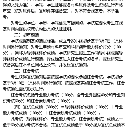
得的文凭为准）、学籍、学生证等报名材料原件及考生资格进行严格
审查（核对原件后，复印件存档备查），对不符合规定者，不予准
考。
对考生的学位、学历、学籍信息有疑问的，学院应要求考生在规
定时间内提供权威机构出具的认证证明。
（二）初审遴选
学院根据制定的选拔标准，成立专家小组初步定于3月7日（具体
时间另行通知）对考生申请材料审查和科研创新能力评价打分（100
分），简称为导师组评价成绩。学院研究生招生工作领导小组根据导
师组评价成绩进行遴选，择优确定进入综合考核的名单，报送研究生
院备案后在本单位网站上公布，并发送复试通知。
（三）综合考核
考生获得复试通知后需按照学院的要求参加综合考核。学院初步
定于3月10日（具体时间另行通知）按照规定实施综合考核工作，综合
考核通过面试形式进行。
综合考核包括专业能力考核（100分，含专业外国语40分和专业知
识考核60分）和综合素质考核（100分）。
（四）复试总成绩（300分）＝导师组评价成绩（100分）＋专业
能力考核成绩（100分）＋综合素质考核成绩（100分）。
凡考核（导师组评价、专业能力考核、综合素质考核）成绩之一
低于60分视为考核不合格，其复试总成绩低于180分视为复试总成绩不