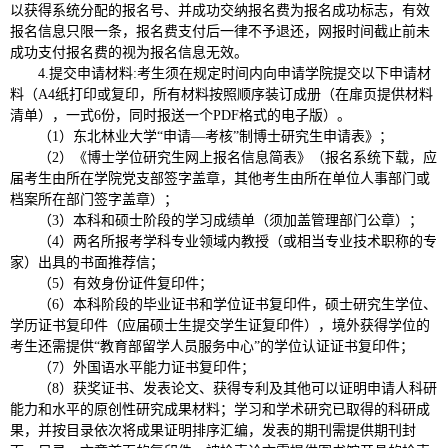
以获得系统分配的报名号、并成功交纳报名费为报名成功标志，有效
报名信息只限一条，报名费支付后一律不予退还，网报时间截止前未
成功支付报名费的视为报名信息无效。
4.提交申请材料:考生须在规定时间内向申请学院提交以下申请材
料（A4纸打印或复印，所有材料按照顺序装订成册（在扉页提供材料
清单），一式6份，同时报送一个PDF格式的电子版）。
（1）东北林业大学“申请—考核”制博士研究生申请表》；
（2）《博士学位研究生网上报名信息简表》（报名系统下载，应
届考生由所在学院党支部签字盖章，其他考生由所在单位人事部门或
档案所在部门签字盖章）；
（3）本科和硕士阶段的学习成绩单（须加盖管理部门公章）；
（4）两名所报考学科专业领域内教授（或相当专业技术职称的专
家）出具的书面推荐信；
（5）有效身份证件复印件；
（6）本科阶段的毕业证书和学位证书复印件，硕士研究生学位、
学历证书复印件（应届硕士生提交学生证复印件），境外获得学位的
考生还需提供“教育部留学人员服务中心”的学位认证证书复印件；
（7）外国语水平能力证书复印件；
（8）获奖证书、发表论文、获得专利及其他可以证明申请人科研
能力和水平的原创性研究成果材料；学习和学术研究已取得的科研成
果，并按目录依次将成果证明排序汇编，发表的期刊需提供期刊封