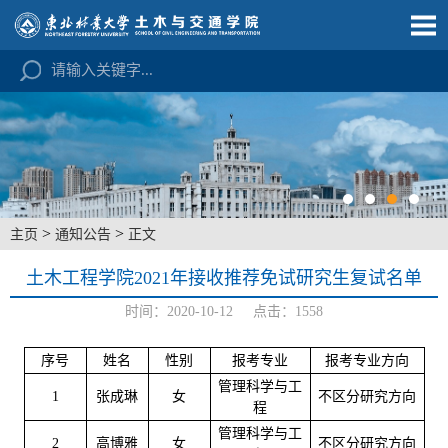
>
>
主页
通知公告
正文
土木工程学院2021年接收推荐免试研究生复试名单
时间：2020-10-12 点击：
1558
序号
姓名
性别
报考专业
报考专业方向
管理科学与工
1
张成琳
女
不区分研究方向
程
管理科学与工
2
高博雅
女
不区分研究方向