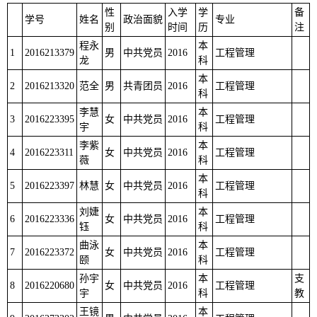
性
入学
学
备
学号
姓名
政治面貌
专业
别
时间
历
注
程永
本
1
2016213379
男
中共党员
2016
工程管理
龙
科
本
2
2016213320
范全
男
共青团员
2016
工程管理
科
李慧
本
3
2016223395
女
中共党员
2016
工程管理
宇
科
李紫
本
4
2016223311
女
中共党员
2016
工程管理
薇
科
本
5
2016223397
林慧
女
中共党员
2016
工程管理
科
刘婕
本
6
2016223336
女
中共党员
2016
工程管理
钰
科
曲泳
本
7
2016223372
女
中共党员
2016
工程管理
颐
科
孙宇
本
支
8
2016220680
女
中共党员
2016
工程管理
宇
科
教
王镜
本