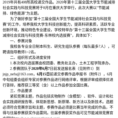
2019年共有408所高校递交作品。2020年第十
三
届全国大学生节能减排
社会实践与科技竞赛将于
8月在
重庆大学
举行，此次大赛以
“节能减
排、绿色能源”为主题。
为了做好参加
“第十三届全国大学生节能减排社会实践与科技竞
赛”的工作，培养我校大学生科技创新能力，提高科研素质，活跃专业
创新环境，推动特色专业建设，学校特举办“第十三届全国大学生节能
减排社会实践与科技竞赛
-东林校内选拔赛”，具体如下：
一、参赛对象
我校各专业全日制本科生、研究生组队参赛（每队最多
7人），
可
聘请指导教师
1~2名。
二、组织形式及进度安排
1.本次校内选拔赛由校团委、教务处主办，土木工程学院承办。
2.参赛团队于
2020年6月7
日前发送报名表（见附件
1）到
jnjp_nefu@163.com，
6月15日
前递交参赛作品申报书（附件
2），6月
中旬组委会组织专家对参赛作品进行
网络
评审，根据评审成绩择优进
行答辩，推荐获
三等奖（含）以上
作品参加全国比赛。
三、作品要求
紧扣竞赛主题，作品包括实物制作（含模型）、软件、设计和社
会实践调研报告等，体现新思想、新原理、新方法以及新技术。选题
必须符合竞赛宗旨和主题，参赛作品必须是比赛当年完成的作品，不
得与往届参赛获奖作品雷同。往届参赛获奖作品可见节能减排竞赛官