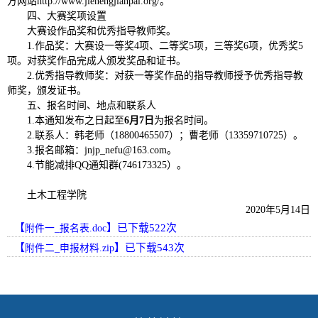
方网站
http://www.jienengjianpai.org/。
四、大赛奖项设置
大赛设作品奖和优秀指导教师奖。
1
.
作品奖：大赛设一等奖
4项、二等奖5项，三等奖6项
，优秀奖
5
项
。对获奖作品
完成人
颁发奖品和证书。
2
.
优秀指导教师奖：对获一等奖作品的指导教师授予优秀指导教
师奖，颁发证书。
五、报名时间、地点和联系人
1.本通知发布之日起至
6月7日
为报名时间。
2.联系人：
韩老师
（
18800465507）；曹老师（13359710725）。
3.报名邮箱：jnjp_nefu@163.com。
4.节能减排QQ通知群(746173325）。
土木工程学院
2020年5月
1
4日
【
】已下载
522
次
附件一_报名表.doc
【
】已下载
543
次
附件二_申报材料.zip