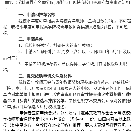
100名（学科设置和名额分配见附件2）现将我校申报和推荐事宜通知如
下：
一、申请和推荐名额
我校本年度可申报高等院校青年教师基金项目数为2项，不可超
报；我校本年度可申报高等院校青年教师奖候选人名额为1名，不可超
报。
二、申请条件
1
、我校担任教学、科研任务的青年教师；
2
、申请人年龄限制：35周岁（含）以下，即1981年3月1日及以
后出生；
3
、申请者和被推荐者须已获得博士学位或具有副教授以上职
称。
三、提交纸质申请文件及材料
我校青年教师基金与青年教师奖均须参加校内遴选。各依托单
（院、室、中心）负责组织项目和候选人的申报、预评审具体工作。依
单位对本单位申报项目进行形式审查和预评审并提交建议
推荐的青年教
基金项目及青年奖候选人排序名单
。学校组织学术委员会专家对各依托
位申报项目及候选人进行校级遴选。
申请者应按申请要求，分别填写
《霍英东教育基金会高等院校
年教师基金课题申请书(2017
年版
)
》（附件
3
）一份。
由国内两名以上教
授（其中至少有一名教授在本校任教）推荐，要求认真填写推荐意见，