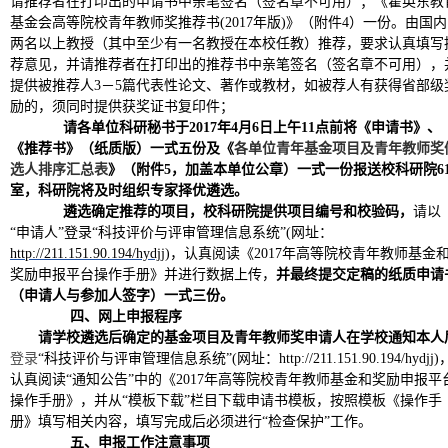
请推荐者在打印出的申请书中亲笔签名（签名章不可用）；
《霍英东教
基金会高等院校青年教师奖推荐书(2017
年版
)
》（附件
4
）一份。
由国内
两名以上教授（其中至少有一名教授在本校任教）推荐，要求认真填写
荐意见，并请推荐者在打印出的推荐书中亲笔签名（签名章不可用），
提供被推荐人3
－
5
篇代表性论文、著作或教材，如被荐人有获得省部级
励的，须同时提供获奖证书复印件；
请各单位科研秘书于2017年4月6日上午11点前将《申请书》、
《推荐书》（纸质版）一式五份及《
各单位青年基金项目及青年教师奖
选人排序汇总表
》（附件5，加盖本单位公章）一式一份报送校科研院61
室，科研院将及时组织专家择优遴选。
遴选确定推荐的项目，校科研院提供项目编号和校验码，
请以
“申请人”
登录“科技评价与评审管理信息系统”(网址：
http://211.151.90.194/hydjj
)
，认真阅读《2017年高等院校青年教师基金
奖励申报平台操作手册》并进行数据上传，
并最终提交定稿的纸质申请
（申请人与参加人签字）一式三份。
四、网上申报程序
请学校遴选后确定的基金项目及青年教师奖申请人在学校通知本人
登录
“科技评价与评审管理信息系统”(网址：http://211.151.90.194/hydjj)
认真阅读“通知公告”中的《2017年高等院校青年教师基金和奖励申报平
操作手册》，并从“模板下载”栏目下载申请书模板，按照模板《操作手
册》填写相关内容，填写完成后必须进行“检查保护”工作。
五、申报工作注意事项