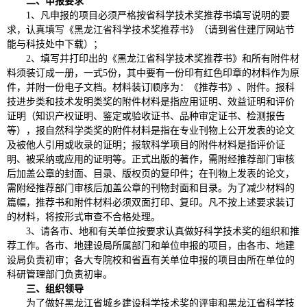
二、申报要求
1、凡申报的项目必须严格按省科学技术奖推荐书填写说明的要
求，认真填写《黑龙江省科学技术奖推荐书》（请到省住建厅网站节
能与科技处中下载）；
2、填写并打印出的《黑龙江省科学技术奖推荐书》和所有附件材
料须装订成一册，一式5份，其中要有一份印有红色印章的材料作为原
件，并附一份电子文档。材料装订顺序为：《推荐书》、附件。报科
技进步类和技术发明类奖的附件材料是指应用证明、效益证明和评价
证明（知识产权证明、鉴定或验收证书、品种审定证书、检测报告
等），报自然科学类奖的附件材料是指在专业刊物上公开发表的论文
及被他人引用或收录的证明；报软科学项目的附件材料是指评价证
明、被采纳或应用的证明等。正式出版的著作，需附经推荐部门审核
后加盖公章的封面、目录、版权页的复印件；在刊物上发表的论文，
需附经推荐部门审核后加盖公章的刊物封面和目录。为了减少材料的
篇幅，推荐书和附件材料必须双面打印、复印。凡不按上述要求装订
的材料，将按形式审查不合格处理。
3、请各市、地和有关单位按要求认真做好科学技术奖的组织和推
荐工作。各市、地建设局所属部门和单位申报的项目，由各市、地建
设局负责初审；各大专院校和省直有关单位申报的项目由所在单位的
科研管理部门负责初审。
三、组织领导
为了做好黑龙江省城乡建设科学技术奖的评审和黑龙江省科学技