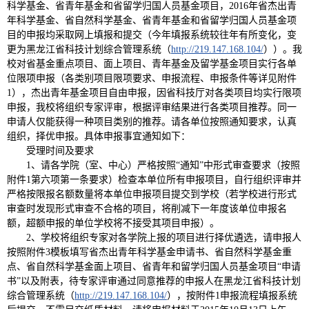
科学基金、省青年基金和省留学归国人员基金项目，2016年省杰出青
年科学基金、省自然科学基金、省青年基金和省留学归国人员基金项
目的申报均采取网上填报和提交（今年填报系统较往年有所变化，变
更为黑龙江省科技计划综合管理系统（
http://219.147.168.104/
））。我
校对省基金重点项目、面上项目、青年基金及留学基金项目实行各单
位限项申报（各类别项目限项要求、申报流程、申报条件等详见附件
1），杰出青年基金项目自由申报，因省科技厅对各类项目均实行限项
申报，我校将组织专家评审，根据评审结果进行各类项目推荐。同一
申请人仅能获得一种项目类别的推荐。请各单位按照通知要求，认真
组织，择优申报。具体申报事宜通知如下：
受理时间及要求
1、请各学院（室、中心）严格按照“通知”中形式审查要求（按照
附件1第六项第一条要求）检查本单位所有申报项目，自行组织评审并
严格按限报名额数量将本单位申报项目提交到学校（若学校进行形式
审查时发现形式审查不合格的项目，将削减下一年度该单位申报名
额，超额申报的单位学校将不接受其项目申报）。
2、学校将组织专家对各学院上报的项目进行择优遴选，请申报人
按照附件3模板填写省杰出青年科学基金申请书、省自然科学基金重
点、省自然科学基金面上项目、省青年和留学归国人员基金项目“申请
书”以及附表，待专家评审通过同意推荐的申报人在黑龙江省科技计划
综合管理系统（
http://219.147.168.104/
），按附件1申报流程填报系统