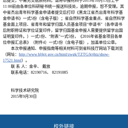
后提交，不需另交纸质材料。请将申报材料于2015年10月13日上午
11:00前由各单位科研秘书统一报送科技处，逾期申报，恕不受理。其
中省杰出青年科学基金申请者提交后打印《黑龙江省杰出青年科学基
金申请书》一式5份（含电子版）；省自然科学基金重点、省自然科学
基金面上项目、省青年和留学归国人员基金项目“申请书”（各申请书
后附职称证和学位证复印件，留学归国基金申报人需要提供留学出国
证明复印件。）一式1份、“附表”一式5份，《2016年省基金项目各单
位申报汇总表》（附件4）一式1份（含电子版），加盖单位公章。
本次申报通知、申报指南等相关材料可到省科技厅网站下载浏览
（网址：
http://www.hljkjt.gov.cn/html/zwgk/TZTG/kjjhtz/show-
17521.html
）。
联 系 人：金辛、 戴放
联系电话：82190716、 82191085
科学技术研究院
2015年9月30日
校外链接