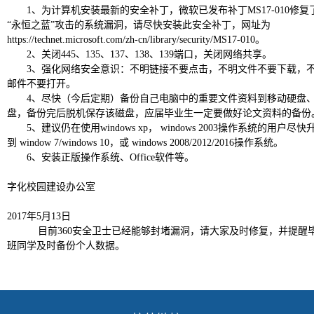
1
、为计算机安装最新的安全补丁，微软已发布补丁MS17-010修复
“永恒之蓝”攻击的系统漏洞，请尽快安装此安全补丁，网址为
https://technet.microsoft.com/zh-cn/library/security/MS17-010。
2
、关闭445、
135
、
137
、
138
、
139端口，关闭网络共享。
3
、强化网络安全意识：不明链接不要点击，不明文件不要下载，
邮件不要打开。
4
、尽快（今后定期）备份自己电脑中的重要文件资料到移动硬盘、
盘，备份完后脱机保存该磁盘，应届毕业生一定要做好论文资料的备份
5
、建议仍在使用windows xp，
windows 2003
操作系统的用户尽快
到
window 7/windows 10
，或
windows 2008/2012/2016操作系统。
6
、安装正版操作系统、Office软件等。
字化校园建设办公室
2017
年5月
13日
目前360安全卫士已经能够封堵漏洞，请大家及时修复，并提醒
班同学及时备份个人数据。