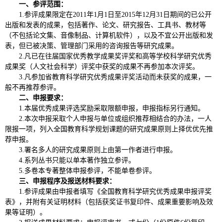
一、参评范围：
1.参评成果限定在2011年1月1日至2015年12月31日期间的已公开
出版和发表的成果，包括著作、论文、研究报告、工具书、教材等
（不包括论文集、音像制品、计算机软件），以及不宜公开出版和发
表，但已被决策、管理部门采用的咨询报告等研究成果。
2.凡已在往届国家优秀教学成果奖评奖和高等学校科学研究优秀
成果奖（人文社会科学）评奖中获奖的成果不再参加本次评奖。
3.凡参加省教育科学研究优秀成果评奖活动而未获奖的成果，一
般不再推荐参评。
二、申报要求：
1.本届优秀成果评选奖励采取限额申报，申报指标另行通知。
2.本次申报采取个人申报与单位或组织推荐相结合的办法，一人
限报一项，列入全国教育科学规划课题的研究成果原则上择优优先推
荐申报。
3.署名多人的研究成果原则上由第一作者进行申报。
4.系列丛书只能以单本著作独立参评。
5.多卷本专著整体申报参评，不能单卷参评。
三、申报程序及报送材料要求：
1.参评成果由申报者填写《全国教育科学研究优秀成果申报评奖
表》，并附有关证明材料（包括获奖证书复印件、成果重要影响及效
果等证明）。