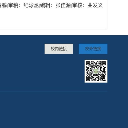
春鹏|审稿：纪泳丞|编辑：张佳源|审核：曲发义
校内链接
校外链接