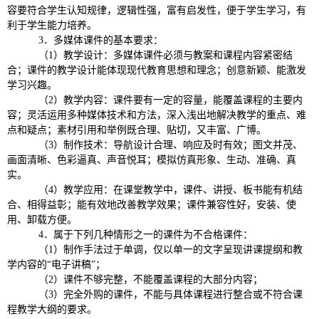
容要符合学生认知规律，逻辑性强，富有启发性，便于学生学习，有
利于学生能力培养。
3．多媒体课件的基本要求：
（1）教学设计：多媒体课件必须与教案和课程内容紧密结
合；课件的教学设计能体现现代教育思想和理念；创意新颖、能激发
学习兴趣。
（2）教学内容：课件要有一定的容量，能覆盖课程的主要内
容；灵活运用多种媒体技术和方法，深入浅出地解决教学的重点、难
点和疑点；素材引用和举例既合理、贴切，又丰富、广博。
（3）制作技术：导航设计合理、响应及时有效；图文并茂、
画面清晰、色彩逼真、声音悦耳；模拟仿真形象、生动、准确、真
实。
（4）教学应用：在课堂教学中，课件、讲授、板书能有机结
合、相得益彰；能有效地改善教学效果；课件兼容性好，安装、使
用、卸载方便。
4．属于下列几种情形之一的课件为不合格课件：
（1）制作手法过于单调，仅以单一的文字呈现讲课提纲和教
学内容的“电子讲稿”；
（2）课件不够完整，不能覆盖课程的大部分内容；
（3）完全外购的课件，不能与具体课程进行整合或不符合课
程教学大纲的要求。