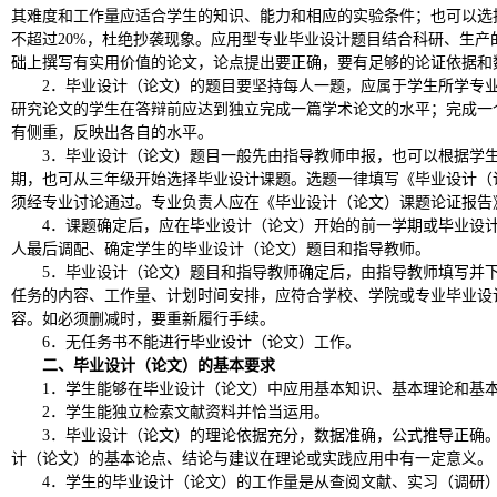
其难度和工作量应适合学生的知识、能力和相应的实验条件；也可以选
不超过20%，杜绝抄袭现象。应用型专业毕业设计题目结合科研、生产
础上撰写有实用价值的论文，论点提出要正确，要有足够的论证依据和
2．毕业设计（论文）的题目要坚持每人一题，应属于学生所学专
研究论文的学生在答辩前应达到独立完成一篇学术论文的水平；完成一
有侧重，反映出各自的水平。
3．毕业设计（论文）题目一般先由指导教师申报，也可以根据学
期，也可从三年级开始选择毕业设计课题。选题一律填写《毕业设计（
须经专业讨论通过。专业负责人应在《毕业设计（论文）课题论证报告
4．课题确定后，应在毕业设计（论文）开始的前一学期或毕业设
人最后调配、确定学生的毕业设计（论文）题目和指导教师。
5．毕业设计（论文）题目和指导教师确定后，由指导教师填写并
任务的内容、工作量、计划时间安排，应符合学校、学院或专业毕业设
容。如必须删减时，要重新履行手续。
6．无任务书不能进行毕业设计（论文）工作。
二、毕业设计（论文）的基本要求
1．学生能够在毕业设计（论文）中应用基本知识、基本理论和基
2．学生能独立检索文献资料并恰当运用。
3．毕业设计（论文）的理论依据充分，数据准确，公式推导正确
计（论文）的基本论点、结论与建议在理论或实践应用中有一定意义。
4．学生的毕业设计（论文）的工作量是从查阅文献、实习（调研）