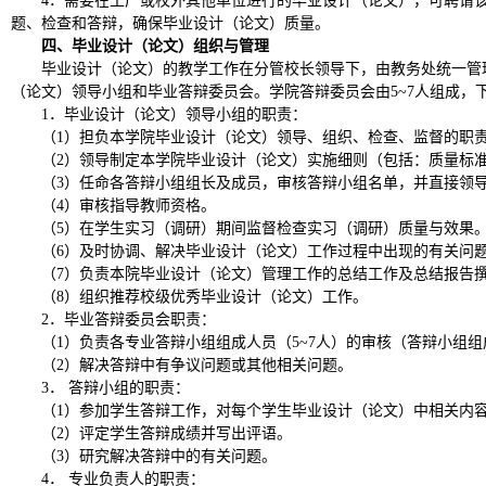
4．需要在工厂或校外其他单位进行的毕业设计（论文），可聘请
题、检查和答辩，确保毕业设计（论文）质量。
四、毕业设计（论文）组织与管理
毕业设计（论文）的教学工作在分管校长领导下，由教务处统一管
（论文）领导小组和毕业答辩委员会。学院答辩委员会由
5
~
7人组成，
1．毕业设计（论文）领导小组的职责：
（
1）担负本学院毕业设计（论文）领导、组织、检查、监督的职
（
2）领导制定本学院毕业设计（论文）实施细则（包括：质量标
（
3）任命各答辩小组组长及成员，审核答辩小组名单，并直接领
（
4）审核指导教师资格。
（
5）在学生实习（调研）期间监督检查实习（调研）质量与效果
（
6）及时协调、解决毕业设计（论文）工作过程中出现的有关问
（
7）负责本院毕业设计（论文）管理工作的总结工作及总结报告
（
8）组织推荐校级优秀毕业设计（论文）工作。
2．毕业答辩委员会职责：
（
1）负责各专业答辩小组组成人员（5
~
7人）的审核（答辩小组
（
2）解决答辩中有争议问题或其他相关问题。
3．
答辩小组的职责：
（
1）参加学生答辩工作，对每个学生毕业设计（论文）中相关内容
（
2）评定学生答辩成绩并写出评语。
（
3）研究解决答辩中的有关问题。
4．
专业负责人的职责：