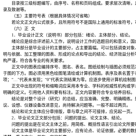
目录按三级标题编写，由序号、名称和页码组成。要求层次清晰，
录及致谢等。
（五）主要符号表（根据具体情况可省略）
若论文正文内公式很多，且所用符号不是国际上通用的标准符号，
（六）正
文
1
．毕业设计正文（说明书）部分包括：绪论、主体部分、结论。
绪论
应是综合评述前人工作，说明设计工作的选题目的和意义，国
主体部分
是毕业设计的主要部分，占主要篇幅。可以包括调查对象
明与依据、加工整理的图表、形成的论点和导出的结论、经济效益分析
构严谨，符合各专业的有关要求。
正文中的图表应编排序号、图名、表名。图纸绘制与插图必须规范
于图的下方。图必须用黑色绘图笔清绘或计算机制图。表序及表名置于
项；
“…”
代表未发现；
“0”
代表实测结果为零。应逐步使用计算机绘制图
正文中出现的符号和缩略词应采用本专业、学科的权威性机构或学
明确的定义。引用他人资料要有标注。正文内容要符合专业培养目标。
结论是
对整个设计（研究）的总结，应当准确、完整、明确精练。
议、设想、仪器设备改进意见，尚待解决问题等。一般不超过两页。
结论和论文主体应分章排版，章与章之间不可接排，应另起一页。
2
．毕业论文正文部分包括：问题的提出、论文主体、结论。
问题的提出
是在论文主体之前，用简练、概括性语言引出论文所要
论文主体
是毕业论文的主要部分，应有论点、论证依据，必要的数