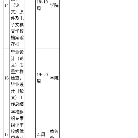
18
~
19
14
（论
学院
周
文）原
件及电
子文稿
交学校
档案馆
存档
毕业设
计（论
文）质
量抽样
19
~
20
16
检查，
学院
周
毕业设
计（论
文）工
作总结
学校组
织专家
组评审
校级优
教务
17
21周
秀毕业
处