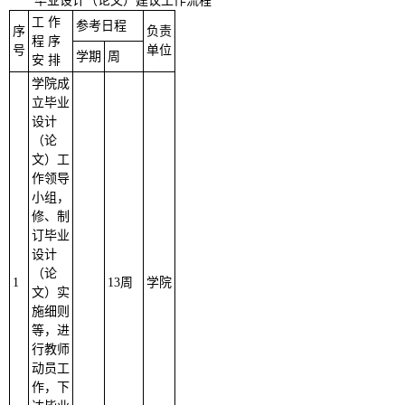
毕业设计（论文）建议工作流程
工 作
参考日程
序
负责
程 序
号
单位
学期
周
安 排
学院成
立毕业
设计
（论
文）工
作领导
小组，
修、制
订毕业
设计
（论
1
13周
学院
文）实
施细则
等，进
行教师
动员工
作，下