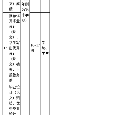
文）成
年制
绩
为第
十学
推荐优
期）
秀毕业
设计
（论
文），
学生写
学
16
~
17
13
出优秀
院、
周
设计
学生
（论
文）摘
要，上
报教务
处
毕业设
计（论
文）归
档，优
秀毕业
设计