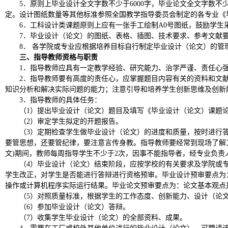
5．原则上毕业设计全文字数不少于6000字，毕业论文全文字数不少
定。设计图纸数量等其他标准参照全国教学指导委员会制定的各专业《
6．工科设计类课题原则上应有一张手工绘制A0号图纸，鼓励学生
7．毕业设计（论文）的图纸、表格、插图、技术要求、参考文献
8． 各学院或专业应根据培养目标自行制定毕业设计（论文）的
三、指导教师资格与职责
1．指导教师应具有一定教学经验、研究能力、治学严谨、责任心
2．指导教师要有高度的责任心，应掌握题目内容有关的资料和文
知识分析和解决实际问题的能力；注意引导和培养学生创新思维及创新
3．指导教师的具体任务：
（
1）提出毕业设计（论文）题目及填写《毕业设计（论文）课题
（
2）审定学生拟定的开题报告。
（
3）定期检查学生做毕业设计（论文）的进度和质量，按时进行
要管思想，还要管纪律，要注意言传身教。指导教师要经常到现场了解
文)期间，教师每周指导学生不少于2次，因事不能指导者，经专业负责
（
4）毕业设计（论文）结束阶段，应按学校的有关要求及学院或
学生改正，对学生是否能进行答辩进行资格预审。
毕业设计预审要点为
操作或计算机程序实际运行结果。
毕业论文预审要点为：
论文基本观点
（
5）对照质量标准，根据学生的工作态度、创新能力、设计（论
（
6）参加毕业设计（论文）答辩。
（
7）收集学生毕业设计（论文）的全部资料、成果。