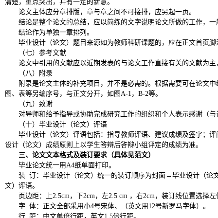
清楚，重点突出，并有一定的新意。
论文主体应分章排版，章与章之间不可接排，应另起一页。
结论
是整个论文的总结，应以简练的文字说明论文所做的工作，一
结论作为单独一章排列。
毕业设计（论文）题目来源如为教师科研课题的，应在正文首页脚
（七）参考文献
论文中引用的文献应以近期发表的与论文工作直接有关的文献为主
（八）附录
附录是论文主体的补充项目，并不是必需的。
根据需要可在论文中
图、表等另编序号，与正文分开，如图
A-1
，
B-2
等。
（九）致谢
对导师和给予指导或协助完成研究工作的组织和个人表示感谢（与
（十）毕业设计（论文）评语
毕业设计（论文）评语包括：指导教师评语、建议成绩及签字；评
设计（论文）成绩原则上以学生答辩后答辩小组评定的成绩为准。
三、论文文本格式及装订要求（具体见范文）
毕业论文统一用
A4
纸单面打印。
装
订：毕业设计（论文）统一的装订顺序为封面
→
毕业设计（论
文）评语。
页边距：上
2.5cm
，下
2cm
，左
2.5 cm
，右
2cm
，装订线位置选择左
字
体：正文全部采用小
4
号宋体、（英文用
12
号新罗马字体）。
行
距：中文单倍行距，英文
1.5
倍行距。