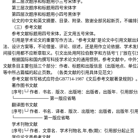
第二层次题序和标题用小三号宋体字。
第三层次题序和标题用四号宋体字
第四层次题序和标题用小四号黑体字
论文的中文和英文摘要、目录、附录、致谢全部另起新页，不编排
（三）参考文献
参考文献标题用四号宋体，正文用五号宋体。
引用是学术论文的重要写作方法，
“
参考文献
”
是论文中引用文献出
法、设计方案等，不论借鉴、评论、综述，还是用作立论依据、学术发
间接引用都不应断章取义。引文出处用阿拉伯数字和方括号
“[ ]”
放在引
根据国际和国内撰写科技学术论文的通用惯例，参考文献中，中外
文献条目主要包括三个部分：作者、标题和出版信息（出版地点、单位
等中所占篇幅的起止页数。（各类文献的引用具体见范文）
参考文献书写格式应符合
GB7714-1987
《文后参考文献著录规则》
著作图书文献
[
序号
]└┘
作者
．
书名
．
版次
．
出版地：出版者，出版年
．
引用部分
└───────────
第一版应省略
翻译图书文献
[
序号
]└┘
作者
．
书名
．
译者
．
版次
．
出版地：出版者，出版年
.
引
└─────────
第一版应省略
学术刊物文献
[
序号
]└┘
作者
．
文章名
．
学术刊物名
,
年
,
卷
(
期
)
：引用部分起止页
学位论文类参考文献