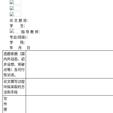
论
文
题
目：
学
生：
指
导
教
师：
专业
(班级)：
学
院：
年
月
日
选题依据（国
内外动态、初
步设想、突破
点等）及可行
性论述。
论文撰写过程
中拟采取的方
法和手段
写
作
提