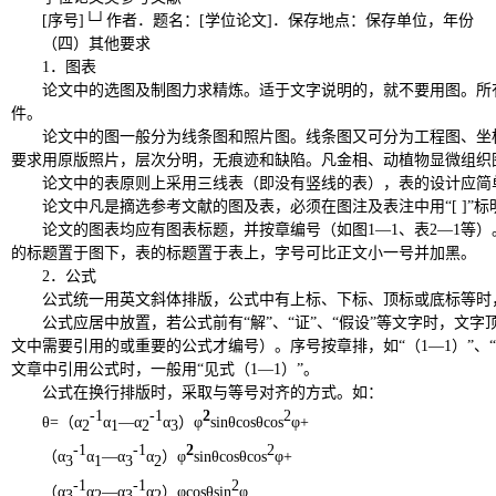
[
序号
]└┘
作者
．题名：
[
学位论文
]
．
保存地点：
保存单位，年份
（四）其他要求
1
．图表
论文中的选图及制图力求精炼。适于文字说明的，就不要用图。所
件。
论文中的图一般分为线条图和照片图。线条图又可分为工程图、坐
要求用原版照片，层次分明，无痕迹和缺陷。凡金相、动植物显微组织
论文中的表原则上采用三线表（即没有竖线的表），表的设计应简
论文中凡是摘选参考文献的图及表，必须在图注及表注中用
“[ ]”
标
论文的图表均应有图表标题，并按章编号（如图
1—1
、表
2—1
等）
的标题置于图下，表的标题置于表上，字号可比正文小一号并加黑。
2
．公式
公式统一用英文斜体排版，公式中有上标、下标、顶标或底标等时
公式应居中放置，若公式前有
“
解
”
、
“
证
”
、
“
假设
”
等文字时，文字
文中需要引用的或重要的公式才编号）。序号按章排，如
“
（
1—1
）
”
、
“
文章中引用公式时，一般用
“
见式（
1—1
）
”
。
公式在换行排版时，采取与等号对齐的方式。如：
-1
-1
2
2
θ
=
（
α
α
—
α
α
）
φ
sin
θ
cos
θ
cos
φ
+
2
1
2
3
-1
-1
2
2
（
α
α
—
α
α
）
φ
sin
θ
cos
θ
cos
φ
+
3
1
3
2
-1
-1
2
（
α
α
—
α
α
）
φ
cos
θ
sin
φ
3
2
3
2