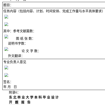
题目：
任务内容（包括内容、计划、时间安排、完成工作量与水平具体要求）
其中：参考文献篇数：
图 纸 张 数：
说明书字数：
论 文 字 数：
外文翻译：
专业负责人意见
签名：
年
月
日
附录
6
：
东
北
林
业
大
学
本
科
毕
业
设
计
开
题
报
告