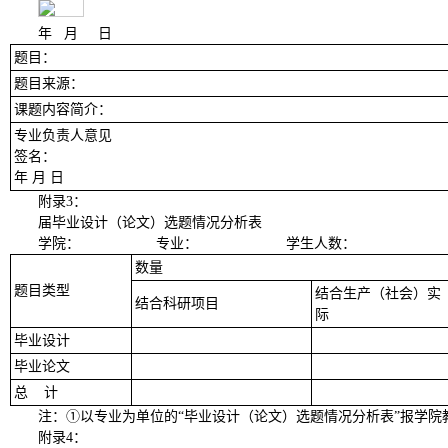
年
月
日
题目
：
题目来源
：
课题内容简介：
专业负责人意见
签名：
年
月
日
附录
3
：
届毕业设计（论文）选题情况分析表
学院：
专业：
学生人数：
数量
题目类型
结合生产（社会）实
结合科研项目
际
毕业设计
毕业论文
总 计
注：
①以专业为单位的“毕业设计（论文）选题情况分析表”报学院
附录
4
：