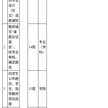
达毕业
设计
（论
文）选
题通知
教师填
写“课
题论证
报
专业
2
告”，
14周
（学
经专业
科）
审核，
确定题
目
向学生
公布题
目，学
3
生、指
15周
学院
导教师
双向选
择