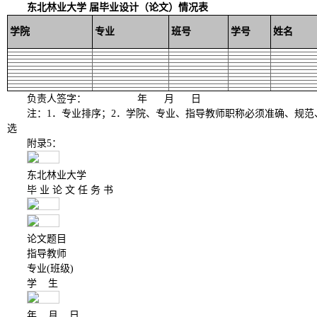
东北林业大学
届毕业设计
（
论文
）
情况表
学院
专业
班号
学号
姓名
负责人签字：
年
月
日
注：
1
．专业排序；
2
．学院、专业、指导教师职称必须准确、规范
选
附录
5
：
东北林业大学
毕
业
论
文
任
务
书
论文题目
指导教师
专业
(
班级
)
学
生
年
月
日