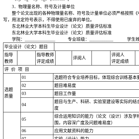
3
．物理量名称、符号及计量单位
整个论文出现的各种物理量名称、符号及计量单位必须严格按照《
写，用法定符号表示，不得使用已废弃的单位。
东北林业大学本科生毕业设计（论文）质量评估标准
东北林业大学本科生毕业设计
（论文）
质量评估标准
学院：
______________
专业班级：
___________
学生
毕业设计
（论文）
题目
指导
指导教师
评阅人
评阅人
教师
评定成绩
评定成绩
评 价 项 目
01
选题符合专业培养目标，体现综合训练基本
02
题目难易度
选题
03
题目工作量
质量
题目与生产、科研、实验室建设等实际的结
04
度
综合运用知识的能力（论文（设计）涉及学
05
围，内容深广度及问题难易度）
06
应用文献资料的能力
07
实验（设计）能力