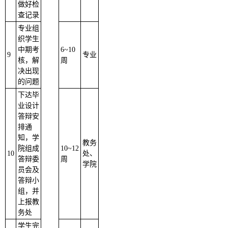
做好检
查记录
专业组
织学生
中期考
6
~
10
9
专业
核，解
周
决出现
的问题
下达毕
业设计
答辩安
排通
知，学
教务
院组成
10
~
12
10
处、
答辩委
周
学院
员会及
答辩小
组，并
上报教
务处
学生完