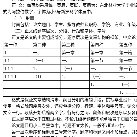
正
文：每页均采用统一页眉、页脚，页眉为：东北林业大学毕业
式为阿拉伯数字，字体为小
5
号新罗马字体居中。
（一）
封面
封面包括：论文题目、学生、指导教师及职称、学院、专业、年级
（二）正文的题序层次、分段、行距和字体、字号
正文是论文的主要组成部分，题序层次是文章结构的框架。中文论
第一种
第二种
第三种
第四种
第五种
1……
一、
……
第一章
……
第一章
……
第一篇
…
1.1……
（一）
……
一、
……
第一节
……
第一章
…
1.1.1……
1
．
……
（一）
……
一、
……
第一节
…
1.1.1.1
（
1
）
……
1
．
……
（一）
……
一、
……
1
．
……
（一）
…
1
．
……
格式是保证文章结构清晰、纲目分明的编辑手段，撰写毕业设计（
使用。格式除题序层次外，还应包括分段、行距、字体和字号等。论文
文空一行。段落开始后缩两个字，行与行之间、段落和层次题序以及各
正文题序层次不宜超过
4
级。不论几级标题都不能单独置于页面的
论文题目用小二号黑体字，标题不宜太长，一般不超过
20
字。
第一层次题序和标题用三号宋体字。题序和标题之间不加标点，并