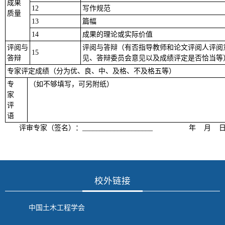
成果
12
写作规范
质量
13
篇幅
14
成果的理论或实际价值
评阅与
评阅与答辩（有否指导教师和论文评阅人评阅
15
答辩
见、答辩委员会意见以及成绩评定是否恰当等
专家评定成绩（分为优、良、中、及格、不及格五等）
专
（如不够填写，可另附纸）
家
评
语
评审专家（签名）：
____________________
年 月 
校外链接
中国土木工程学会