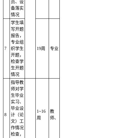
员、设
备落实
情况
学生填
写开题
报告，
专业组
7
织学生
19周
专业
开题，
检查学
生开题
情况
指导教
师对学
生毕业
实习、
毕业设
1
~
16
教
8
计（论
周
师、
文）工
作情况
检查，