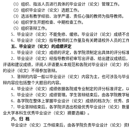
（
1）组织、指派人员进行具体的毕业设计（论文）管理工作。
（
2）组织毕业设计（论文）选题工作。
（
3）选派有教学经验、治学严谨、责任心强的教师为指导教师。
（
4）组织学生开题检查、中期检查工作。
（
5）组织答辩工作。
5．毕业设计（论文）不能免修、缓修。毕业设计（论文）成绩不
6．毕业设计（论文）指导教师的工作量及有关聘请校外人员的工
五、毕业设计（论文）的成绩评定
1．毕业设计（论文）成绩的评定，各学院须制定出具体的评分标
2．毕业设计（论文）经指导教师初审写出评语、给出建议成绩后
评语和建议成绩，评阅人评语要从本规范和各院对毕业设计（论文）的
的设计（论文）不得参加答辩。
3．答辩的内容一般以毕业设计（论文）内容为主，也可涉及与毕
辩内容应包括整个大题目的内容。
4．毕业设计（论文）成绩依据各院或专业制定的评分标准评定，
5．毕业设计（论文）成绩管理。学生答辩结束后，由各学院教学
6．各学院在整体上掌握毕业设计（论文）成绩的档次为：优秀、良
7．毕业答辩结束后，各学院评选出校级优秀毕业设计（论文）数
业大学本科生优秀毕业设计（论文）摘要选编》。
六、归
档
毕业设计（论文）工作结束后，由各学院负责毕业设计（论文）资