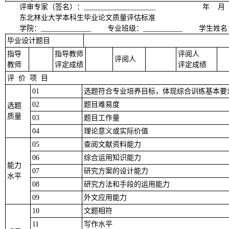
评审专家（签名）：
____________________
年 月
东北林业大学本科生毕业论文质量评估标准
学院：
______________
专业班级：
___________
学生姓名
毕业设计题目
指导
指导教师
评阅人
评阅人
教师
评定成绩
评定成绩
评 价 项 目
01
选题符合专业培养目标，体现综合训练基本要
02
题目难易度
选题
质量
03
题目工作量
04
理论意义或实际价值
05
查阅文献资料能力
06
综合运用知识能力
能力
07
研究方案的设计能力
水平
08
研究方法和手段的运用能力
09
外文应用能力
10
文题相符
11
写作水平