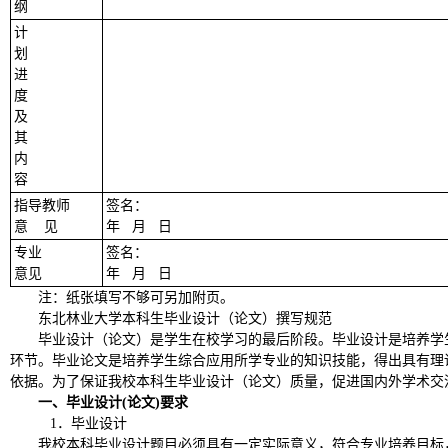
纲
计
划
进
度
及
其
内
容
指导教师
签名：
意 见
年 月 日
专业
签名：
意见
年 月 日
注：纸张填写不够可另加附页。
东北林业大学本科生毕业设计（论文）撰写规范
毕业设计（论文）是学生在校学习的最后阶段。毕业设计是培养学
环节。毕业论文是培养学生综合应用所学专业的知识技能，得出具有理
依据。为了保证我校本科生毕业设计（论文）质量，促进国内外学术交
一、毕业设计
(
论文
)
要求
1
．毕业设计
我校本科毕业设计题目必须具有一定实际意义，符合专业培养目标